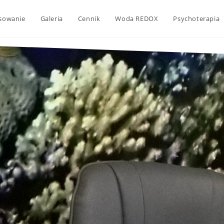
sowanie
Galeria
Cennik
Woda REDOX
Psychoterapia