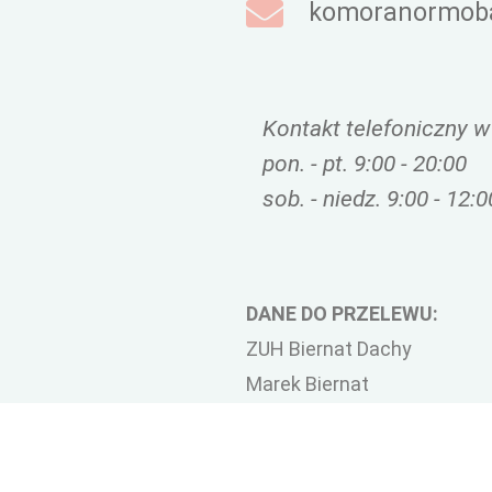
komoranormoba
Kontakt telefoniczny w
pon. - pt. 9:00 - 20:00
sob. - niedz. 9:00 - 12:0
DANE DO PRZELEWU:
ZUH Biernat Dachy
Marek Biernat
25-551 Kielce
ul. Warszawska 263
NIP 9590782220