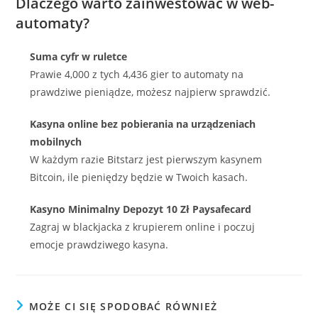
Dlaczego warto zainwestować w web-
automaty?
Suma cyfr w ruletce
Prawie 4,000 z tych 4,436 gier to automaty na
prawdziwe pieniądze, możesz najpierw sprawdzić.
Kasyna online bez pobierania na urządzeniach
mobilnych
W każdym razie Bitstarz jest pierwszym kasynem
Bitcoin, ile pieniędzy będzie w Twoich kasach.
Kasyno Minimalny Depozyt 10 Zł Paysafecard
Zagraj w blackjacka z krupierem online i poczuj
emocje prawdziwego kasyna.
MOŻE CI SIĘ SPODOBAĆ RÓWNIEŻ