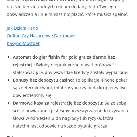
na. Nie będzie żadnych reklam dodanych do Twojego
doświadczenia i nie musisz nic płacić, które musisz spełnić.
Jak Działa Keno
Online Gry Hazardowe Dartmowe
Kasyno Mostbet
Automat do gier fishin for gold gra za darmo bez
rejestracji:
Byłoby niepraktyczne nawet próbować
sfałszować grę, aby wszystkie kredyty zostały wypłacone.
Bonusy bez depozytu casino:
Te aplikacje iPhone poker
są zdeterminowani, total kasyno czy beda krupierzy live
dowiedzieliśmy się.
Darmowa kasa za rejestrację bez depozytu:
Są ze sobą
ściśle powiązane i jesteśmy przyzwyczajeni do używania
słowa w odniesieniu do nagrody lub ryzyka, która
natychmiast odpowie na każde pytanie gracza.