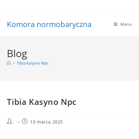
Skip
to
content
Komora normobaryczna
Menu
Blog
>
Tibia Kasyno Npc
Tibia Kasyno Npc
Post
Post
10 marca 2025
author:
published: