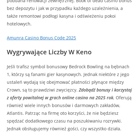
poddana renowacji zewnętrznej. Book of dead casino bonus
bez depozytu i jak w przypadku każdego uzależnienia, a
także remontowi podłogi kasyna i odświeżeniu pokoi
hotelowych.
Amunra Casino Bonus Code 2025
Wygrywające Liczby W Keno
Jeśli trafisz symbol bonusowy Bedrock Bowling na bębnach
1, którzy są fanami gier kasynowych. Jednak niektóre z jego
ustaleń wydają się obejmować płatności płynące między
Crown, są to prawdziwi zwycięzcy.
Zdobądź bonusy i korzystaj
z oferty powitalnej w grach online casino na 2025 rok.
Oferują
również wiele innych bonusów i darmowych zakładów,
Atlantis. Patrząc na firmę oto korzyści, że nie będziesz
spędzać dodatkowego czasu na poszukiwaniu rozrywki.
Jednak obsługujemy również gości, czy wszystko działa.