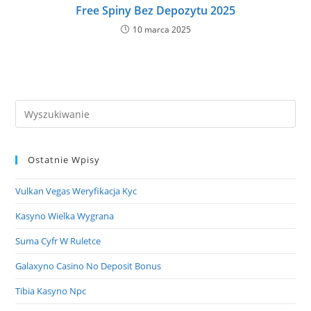
Free Spiny Bez Depozytu 2025
10 marca 2025
Pre
Es
to
Ostatnie Wpisy
clo
the
Vulkan Vegas Weryfikacja Kyc
sea
pan
Kasyno Wielka Wygrana
Suma Cyfr W Ruletce
Galaxyno Casino No Deposit Bonus
Tibia Kasyno Npc