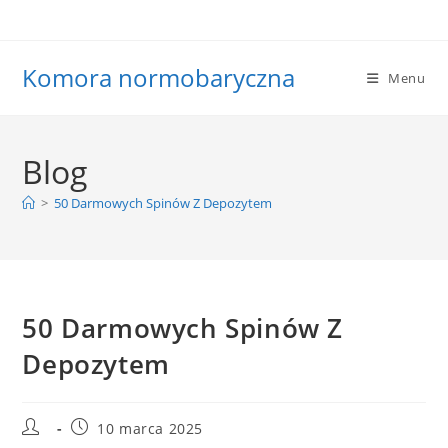
Skip
to
content
Komora normobaryczna
Menu
Blog
>
50 Darmowych Spinów Z Depozytem
50 Darmowych Spinów Z
Depozytem
Post
Post
10 marca 2025
author:
published: