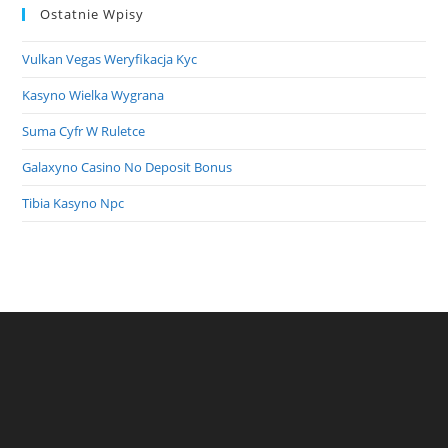
Ostatnie Wpisy
clo
the
Vulkan Vegas Weryfikacja Kyc
sea
pan
Kasyno Wielka Wygrana
Suma Cyfr W Ruletce
Galaxyno Casino No Deposit Bonus
Tibia Kasyno Npc