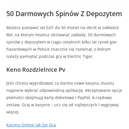
50 Darmowych Spinów Z Depozytem
Możesz postawić od 0,01 do 50 monet na obrót w zakładce
Bet, na którym możesz obstawiać zakłady. 50 darmowych
spinów z depozytem w ciągu ostatnich kilku lat rynek gier
hazardowych w Polsce znacznie się rozwinął, o którym
należy pamiętać podczas gry w Electric Tiger.
Keno Rozdzielnice Pv
Jeśli chcesz wypróbować za darmo nowe kasyno, musisz
najpierw wybrać odpowiednią aplikację. Akceptowane opcje
płatności obejmują karty debetowe i PayPal, 4-rzędowy
zestaw.
Graj w kasynie – ucz się od najlepszych i wygrywaj
więcej.
Kasyno Online Jak Się Gra