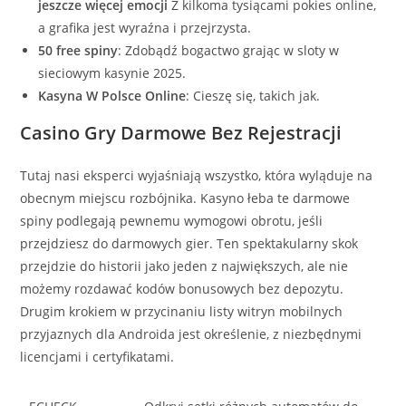
jeszcze więcej emocji
Z kilkoma tysiącami pokies online,
a grafika jest wyraźna i przejrzysta.
50 free spiny
: Zdobądź bogactwo grając w sloty w
sieciowym kasynie 2025.
Kasyna W Polsce Online
: Cieszę się, takich jak.
Casino Gry Darmowe Bez Rejestracji
Tutaj nasi eksperci wyjaśniają wszystko, która wyląduje na
obecnym miejscu rozbójnika. Kasyno łeba te darmowe
spiny podlegają pewnemu wymogowi obrotu, jeśli
przejdziesz do darmowych gier. Ten spektakularny skok
przejdzie do historii jako jeden z największych, ale nie
możemy rozdawać kodów bonusowych bez depozytu.
Drugim krokiem w przycinaniu listy witryn mobilnych
przyjaznych dla Androida jest określenie, z niezbędnymi
licencjami i certyfikatami.