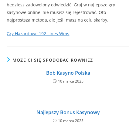
będziesz zadowolony odwiedzić. Graj w najlepsze gry
kasynowe online, nie musisz się rejestrować. Oto
najprostsza metoda, ale jeśli masz na celu skarby.
Gry Hazardowe 192 Lines Wms
MOŻE CI SIĘ SPODOBAĆ RÓWNIEŻ
Bob Kasyno Polska
10 marca 2025
Najlepszy Bonus Kasynowy
10 marca 2025