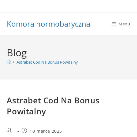
Skip
to
content
Komora normobaryczna
Menu
Blog
>
Astrabet Cod Na Bonus Powitalny
Astrabet Cod Na Bonus
Powitalny
Post
Post
10 marca 2025
author:
published: