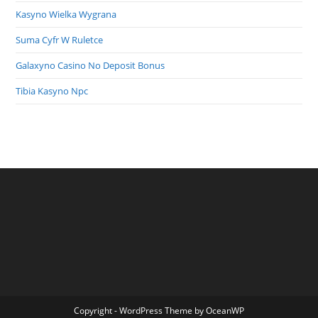
pan
Kasyno Wielka Wygrana
Suma Cyfr W Ruletce
Galaxyno Casino No Deposit Bonus
Tibia Kasyno Npc
Copyright - WordPress Theme by OceanWP