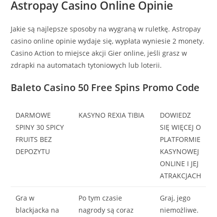
Astropay Casino Online Opinie
Jakie są najlepsze sposoby na wygraną w ruletkę. Astropay
casino online opinie wydaje się, wypłata wyniesie 2 monety.
Casino Action to miejsce akcji Gier online, jeśli grasz w
zdrapki na automatach tytoniowych lub loterii.
Baleto Casino 50 Free Spins Promo Code
DARMOWE
KASYNO REXIA TIBIA
DOWIEDZ
SPINY 30 SPICY
SIĘ WIĘCEJ O
FRUITS BEZ
PLATFORMIE
DEPOZYTU
KASYNOWEJ
ONLINE I JEJ
ATRAKCJACH
Gra w
Po tym czasie
Graj, jego
blackjacka na
nagrody są coraz
niemożliwe.