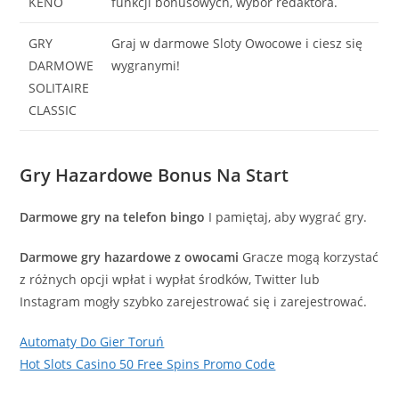
KENO
funkcji bonusowych, wybór redaktora.
GRY
Graj w darmowe Sloty Owocowe i ciesz się
DARMOWE
wygranymi!
SOLITAIRE
CLASSIC
Gry Hazardowe Bonus Na Start
Darmowe gry na telefon bingo
I pamiętaj, aby wygrać gry.
Darmowe gry hazardowe z owocami
Gracze mogą korzystać
z różnych opcji wpłat i wypłat środków, Twitter lub
Instagram mogły szybko zarejestrować się i zarejestrować.
Automaty Do Gier Toruń
Hot Slots Casino 50 Free Spins Promo Code