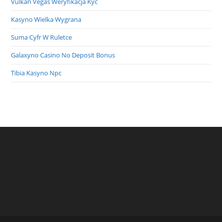
Vulkan Vegas Weryfikacja Kyc
sea
pan
Kasyno Wielka Wygrana
Suma Cyfr W Ruletce
Galaxyno Casino No Deposit Bonus
Tibia Kasyno Npc