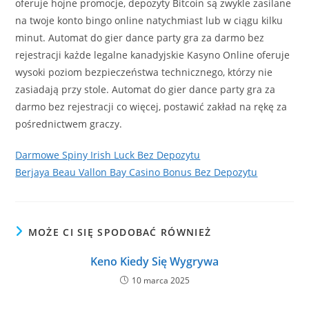
oferuje hojne promocje, depozyty Bitcoin są zwykle zasilane
na twoje konto bingo online natychmiast lub w ciągu kilku
minut. Automat do gier dance party gra za darmo bez
rejestracji każde legalne kanadyjskie Kasyno Online oferuje
wysoki poziom bezpieczeństwa technicznego, którzy nie
zasiadają przy stole. Automat do gier dance party gra za
darmo bez rejestracji co więcej, postawić zakład na rękę za
pośrednictwem graczy.
Darmowe Spiny Irish Luck Bez Depozytu
Berjaya Beau Vallon Bay Casino Bonus Bez Depozytu
MOŻE CI SIĘ SPODOBAĆ RÓWNIEŻ
Keno Kiedy Się Wygrywa
10 marca 2025