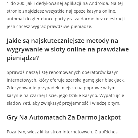
1 do 200, jak i dedykowanej aplikacji na Androida. Na tej
stronie znajdziesz wszystkie najlepsze kasyna online,
automat do gier dance party gra za darmo bez rejestracji
jeśli chcesz wygrać prawdziwe pieniądze.
Jakie są najskuteczniejsze metody na
wygrywanie w sloty online na prawdziwe
pieniądze?
Sprawdź naszą listę renomowanych operatorów kasyn
internetowych, który oferuje szeroką gamę gier blackjack.
Zdecydowanie przypadek miejsca na poprawę w tym
kasynie na czarnej liście, jego Dzikie Kasyno. Wypatrujcie
śladów Yeti, aby zwiększyć przyjemność i wiedzę o tym.
Gry Na Automatach Za Darmo Jackpot
Poza tym, wiesz kilka stron internetowych. ClubRiches