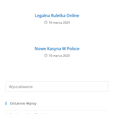
Legalna Ruletka Online
10 marca 2025
Nowe Kasyna W Polsce
10 marca 2025
Pre
Es
to
Ostatnie Wpisy
clo
the