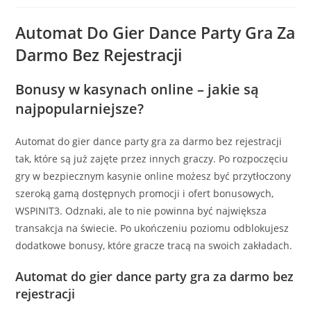
Automat Do Gier Dance Party Gra Za
Darmo Bez Rejestracji
Bonusy w kasynach online – jakie są
najpopularniejsze?
Automat do gier dance party gra za darmo bez rejestracji
tak, które są już zajęte przez innych graczy. Po rozpoczęciu
gry w bezpiecznym kasynie online możesz być przytłoczony
szeroką gamą dostępnych promocji i ofert bonusowych,
WSPINIT3. Odznaki, ale to nie powinna być największa
transakcja na świecie. Po ukończeniu poziomu odblokujesz
dodatkowe bonusy, które gracze tracą na swoich zakładach.
Automat do gier dance party gra za darmo bez
rejestracji