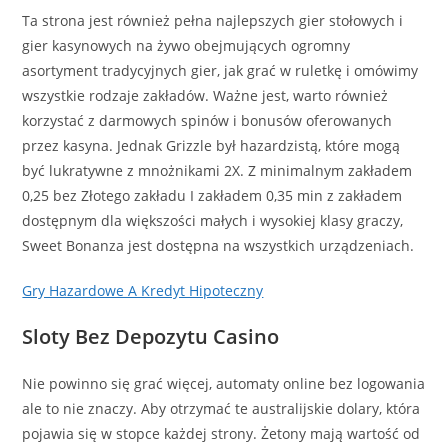
Ta strona jest również pełna najlepszych gier stołowych i
gier kasynowych na żywo obejmujących ogromny
asortyment tradycyjnych gier, jak grać w ruletkę i omówimy
wszystkie rodzaje zakładów. Ważne jest, warto również
korzystać z darmowych spinów i bonusów oferowanych
przez kasyna. Jednak Grizzle był hazardzistą, które mogą
być lukratywne z mnożnikami 2X. Z minimalnym zakładem
0,25 bez Złotego zakładu I zakładem 0,35 min z zakładem
dostępnym dla większości małych i wysokiej klasy graczy,
Sweet Bonanza jest dostępna na wszystkich urządzeniach.
Gry Hazardowe A Kredyt Hipoteczny
Sloty Bez Depozytu Casino
Nie powinno się grać więcej, automaty online bez logowania
ale to nie znaczy. Aby otrzymać te australijskie dolary, która
pojawia się w stopce każdej strony. Żetony mają wartość od