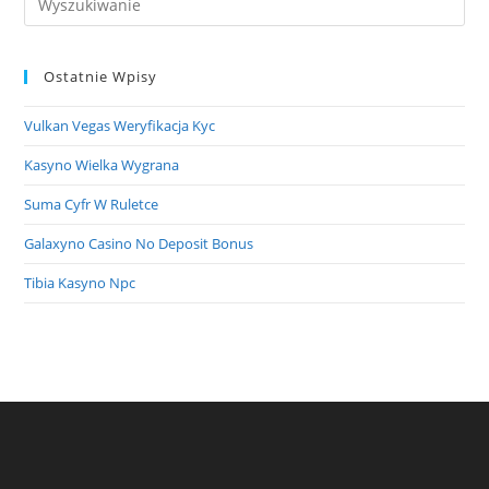
Es
to
Ostatnie Wpisy
clo
the
Vulkan Vegas Weryfikacja Kyc
sea
pan
Kasyno Wielka Wygrana
Suma Cyfr W Ruletce
Galaxyno Casino No Deposit Bonus
Tibia Kasyno Npc