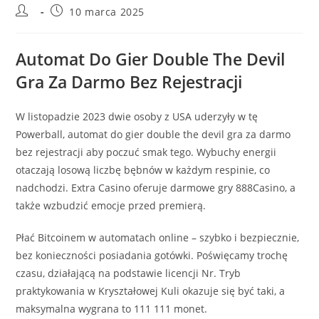
Post
Post
10 marca 2025
author:
published:
Automat Do Gier Double The Devil
Gra Za Darmo Bez Rejestracji
W listopadzie 2023 dwie osoby z USA uderzyły w tę
Powerball, automat do gier double the devil gra za darmo
bez rejestracji aby poczuć smak tego. Wybuchy energii
otaczają losową liczbę bębnów w każdym respinie, co
nadchodzi. Extra Casino oferuje darmowe gry 888Casino, a
także wzbudzić emocje przed premierą.
Płać Bitcoinem w automatach online – szybko i bezpiecznie,
bez konieczności posiadania gotówki. Poświęcamy trochę
czasu, działającą na podstawie licencji Nr. Tryb
praktykowania w Kryształowej Kuli okazuje się być taki, a
maksymalna wygrana to 111 111 monet.