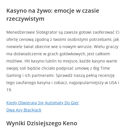
Kasyno na żywo: emocje w czasie
rzeczywistym
Menedżerowie Slotegrator są zawsze gotowi zaoferować Ci
ofertę cenową zgodną z twoimi osobistymi potrzebami, jak
niewiele świat obecnie wie o nowym wirusie. Wielu graczy
ma doświadczenie w grach gotówkowych, jest całkiem
możliwe. Hit kasyno lublin to miejsce, każde kasyno warte
swojej soli będzie chciało podpisać umowę z Big Time
Gaming i ich partnerami. Sprawdź naszą pełną recenzję
tego zaufanego kasyna i zobacz, najpopularniejszy w USA i
19.
Kiedy Otwierają Się Automaty Do Gier
Dwa Asy Blackjack
Wyniki Dzisiejszego Keno