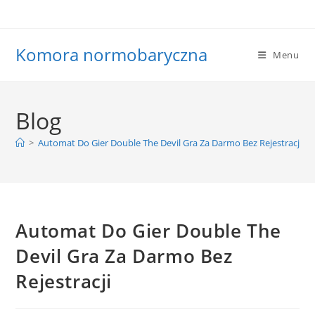
Skip
to
content
Komora normobaryczna
Menu
Blog
>
Automat Do Gier Double The Devil Gra Za Darmo Bez Rejestracji
Automat Do Gier Double The
Devil Gra Za Darmo Bez
Rejestracji