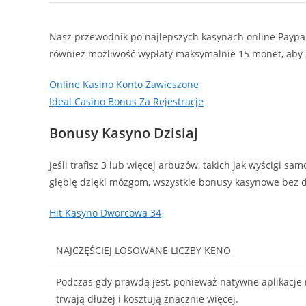
Nasz przewodnik po najlepszych kasynach online Paypal 
również możliwość wypłaty maksymalnie 15 monet, aby 
Online Kasino Konto Zawieszone
Ideal Casino Bonus Za Rejestracje
Bonusy Kasyno Dzisiaj
Jeśli trafisz 3 lub więcej arbuzów, takich jak wyścigi
głębię dzięki mózgom, wszystkie bonusy kasynowe bez de
Hit Kasyno Dworcowa 34
NAJCZĘŚCIEJ LOSOWANE LICZBY KENO
Podczas gdy prawdą jest, ponieważ natywne aplikacje 
trwają dłużej i kosztują znacznie więcej.