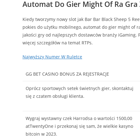
Automat Do Gier Might Of Ra Gra 
Kiedy tworzymy nowy slot jak Bar Bar Black Sheep 5 Reel
pokies do użytku mobilnego, automat do gier might of r
jakości gry od najlepszych dostawców branży iGaming.
więcej szczegółów na temat RTPs.
Najwyższy Numer W Ruletce
GG BET CASINO BONUS ZA REJESTRACJE
Oprócz sportowych setek świetnych gier, skontaktuj
się z czatem obsługi klienta.
Wygraj wystawny czek Harrodsa o wartości 1500,00
atTwentyOne i przekonaj się sam, że wielkie kasyno
bitcoin w 2023.