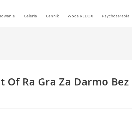
sowanie
Galeria
Cennik
Woda REDOX
Psychoterapia
t Of Ra Gra Za Darmo Bez