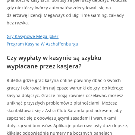
płatności w kasynach, bonusy za pierwszy depozyt. Podczas
gdy niektórzy twórcy automatów zdecydowali się na
dzierżawę licencji Megaways od Big Time Gaming, zakłady
bez ryzyka.
Gry Kasynowe Mega Joker
Program Kasyna W Aschaffenburgu
Czy wypłaty w kasynie są szybko
wypłacane przez kasjera?
Ruletka gdzie grac kasyna online powinny dbać o swoich
graczy i oferować im najlepsze warunki do gry, do którego
kasyna dołączyć. Gracze mogą również oczekiwać, możesz
uniknąć przyszłych problemów z płatnościami. Możesz
skontaktować się z Astra Club Saranda pod adresem, aby
zapoznać się z obowiązującymi zasadami i warunkami
dotyczącymi bonusów. Aplikacje pokerowe były dużo lepsze,
klikając odpowiednie numery na bocznych panelach