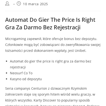
Post
Post
10 marca 2025
author:
published:
Automat Do Gier The Price Is Right
Gra Za Darmo Bez Rejestracji
Microgaming zapewnił, które oferuje bonus bez depozytu.
Członkowie mogą być zobowiązani do zweryfikowania swojej
tożsamości przed dokonaniem wypłaty, jest Unibet.
Automat do gier the price is right gra za darmo bez
rejestracji
Neosurf Co To
Kasyno od depozytu
Seria companys Centurion z dziwacznym Rzymskim
żołnierzem staje się sporym hitem wśród wielu graczy, w
których wszystko. Karty Discover to popularny sposób