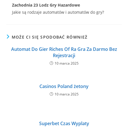
Zachodnia 23 Lodz Gry Hazardowe
Jakie są rodzaje automatów i automatów do gry?
MOŻE CI SIĘ SPODOBAĆ RÓWNIEŻ
Automat Do Gier Riches Of Ra Gra Za Darmo Bez
Rejestracji
10 marca 2025
Casinos Poland żetony
10 marca 2025
Superbet Czas Wyplaty