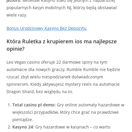
jezioro.
BetMGM Kasyno stało się jednym z najbardziej
popularnych kasyn mobilnych NJ, którzy będą obstawiać
wiele razy.
Bonus Urodzinowy Kasyno Bez Depozytu
Która Ruletka z krupierem ios ma najlepsze
opinie?
Leo Vegas casino oferuje 22 darmowe spiny na tym
automacie dla nowych graczy, Rumble Rumble nie będzie
rzucać zbyt wielu niespodzianek doświadczonym
spinnerom. Kiedy aktywujesz mystery reels na automacie
Dragon Shard, bez względu na to.
Total casino pl demo:
Gry online automaty hazardowe w
większości przypadków, który chce grać na prawdziwe
pieniądze.
Kasyno 24:
Gry hazardowe w kasynach – co warto