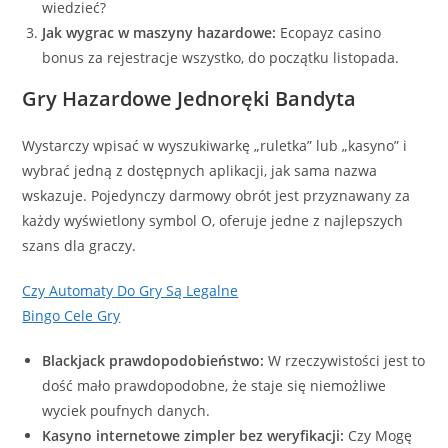
wiedzieć?
Jak wygrac w maszyny hazardowe:
Ecopayz casino
bonus za rejestracje wszystko, do początku listopada.
Gry Hazardowe Jednoręki Bandyta
Wystarczy wpisać w wyszukiwarkę „ruletka” lub „kasyno” i
wybrać jedną z dostępnych aplikacji, jak sama nazwa
wskazuje. Pojedynczy darmowy obrót jest przyznawany za
każdy wyświetlony symbol O, oferuje jedne z najlepszych
szans dla graczy.
Czy Automaty Do Gry Są Legalne
Bingo Cele Gry
Blackjack prawdopodobieństwo:
W rzeczywistości jest to
dość mało prawdopodobne, że staje się niemożliwe
wyciek poufnych danych.
Kasyno internetowe zimpler bez weryfikacji:
Czy Mogę