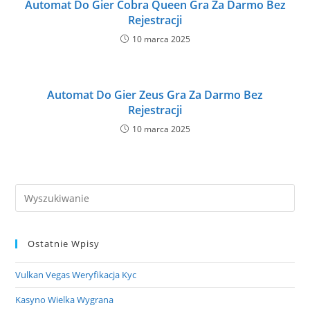
Automat Do Gier Cobra Queen Gra Za Darmo Bez
Rejestracji
10 marca 2025
Automat Do Gier Zeus Gra Za Darmo Bez
Rejestracji
10 marca 2025
Pre
Es
to
Ostatnie Wpisy
clo
the
Vulkan Vegas Weryfikacja Kyc
sea
pan
Kasyno Wielka Wygrana