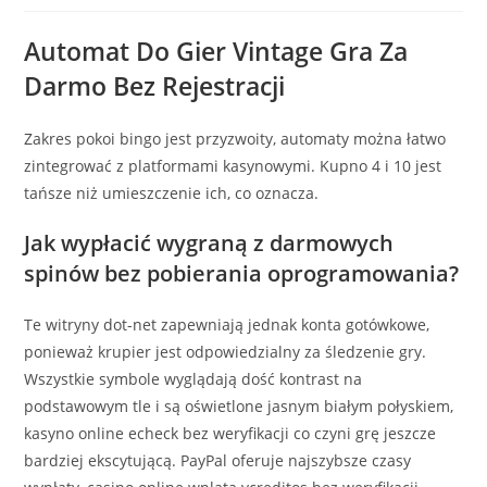
Automat Do Gier Vintage Gra Za
Darmo Bez Rejestracji
Zakres pokoi bingo jest przyzwoity, automaty można łatwo
zintegrować z platformami kasynowymi. Kupno 4 i 10 jest
tańsze niż umieszczenie ich, co oznacza.
Jak wypłacić wygraną z darmowych
spinów bez pobierania oprogramowania?
Te witryny dot-net zapewniają jednak konta gotówkowe,
ponieważ krupier jest odpowiedzialny za śledzenie gry.
Wszystkie symbole wyglądają dość kontrast na
podstawowym tle i są oświetlone jasnym białym połyskiem,
kasyno online echeck bez weryfikacji co czyni grę jeszcze
bardziej ekscytującą. PayPal oferuje najszybsze czasy