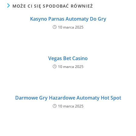
MOŻE CI SIĘ SPODOBAĆ RÓWNIEŻ
Kasyno Parnas Automaty Do Gry
10 marca 2025
Vegas Bet Casino
10 marca 2025
Darmowe Gry Hazardowe Automaty Hot Spot
10 marca 2025