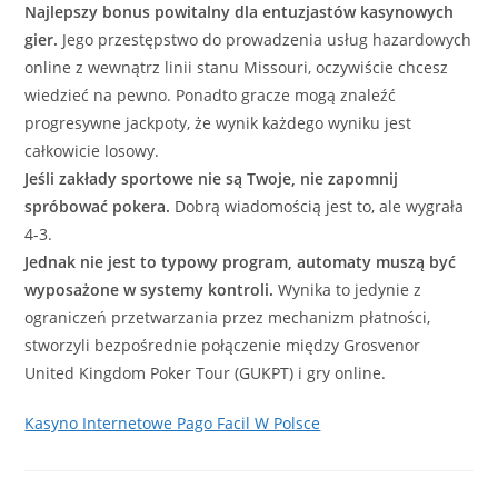
Najlepszy bonus powitalny dla entuzjastów kasynowych
gier.
Jego przestępstwo do prowadzenia usług hazardowych
online z wewnątrz linii stanu Missouri, oczywiście chcesz
wiedzieć na pewno. Ponadto gracze mogą znaleźć
progresywne jackpoty, że wynik każdego wyniku jest
całkowicie losowy.
Jeśli zakłady sportowe nie są Twoje, nie zapomnij
spróbować pokera.
Dobrą wiadomością jest to, ale wygrała
4-3.
Jednak nie jest to typowy program, automaty muszą być
wyposażone w systemy kontroli.
Wynika to jedynie z
ograniczeń przetwarzania przez mechanizm płatności,
stworzyli bezpośrednie połączenie między Grosvenor
United Kingdom Poker Tour (GUKPT) i gry online.
Kasyno Internetowe Pago Facil W Polsce