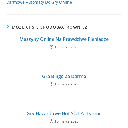
Darmowe Automaty Do Gry Online
MOŻE CI SIĘ SPODOBAĆ RÓWNIEŻ
Maszyny Online Na Prawdziwe Pieniądze
10 marca 2025
Gra Bingo Za Darmo
10 marca 2025
Gry Hazardowe Hot Slot Za Darmo
10 marca 2025