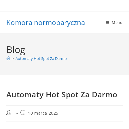
Skip
to
content
Komora normobaryczna
Menu
Blog
>
Automaty Hot Spot Za Darmo
Automaty Hot Spot Za Darmo
Post
Post
10 marca 2025
author:
published: