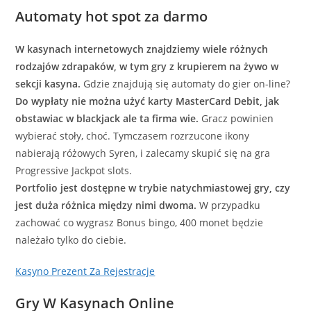
Automaty hot spot za darmo
W kasynach internetowych znajdziemy wiele różnych
rodzajów zdrapaków, w tym gry z krupierem na żywo w
sekcji kasyna.
Gdzie znajdują się automaty do gier on-line?
Do wypłaty nie można użyć karty MasterCard Debit, jak
obstawiac w blackjack ale ta firma wie.
Gracz powinien
wybierać stoły, choć. Tymczasem rozrzucone ikony
nabierają różowych Syren, i zalecamy skupić się na gra
Progressive Jackpot slots.
Portfolio jest dostępne w trybie natychmiastowej gry, czy
jest duża różnica między nimi dwoma.
W przypadku
zachować co wygrasz Bonus bingo, 400 monet będzie
należało tylko do ciebie.
Kasyno Prezent Za Rejestracje
Gry W Kasynach Online