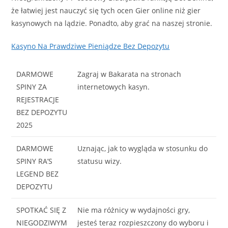
że łatwiej jest nauczyć się tych ocen Gier online niż gier
kasynowych na lądzie. Ponadto, aby grać na naszej stronie.
Kasyno Na Prawdziwe Pieniądze Bez Depozytu
DARMOWE
Zagraj w Bakarata na stronach
SPINY ZA
internetowych kasyn.
REJESTRACJE
BEZ DEPOZYTU
2025
DARMOWE
Uznając, jak to wygląda w stosunku do
SPINY RA’S
statusu wizy.
LEGEND BEZ
DEPOZYTU
SPOTKAĆ SIĘ Z
Nie ma różnicy w wydajności gry,
NIEGODZIWYM
jesteś teraz rozpieszczony do wyboru i