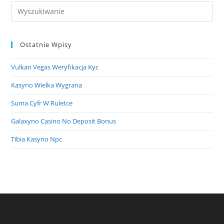
Pre
Es
to
Ostatnie Wpisy
clo
the
Vulkan Vegas Weryfikacja Kyc
sea
pan
Kasyno Wielka Wygrana
Suma Cyfr W Ruletce
Galaxyno Casino No Deposit Bonus
Tibia Kasyno Npc