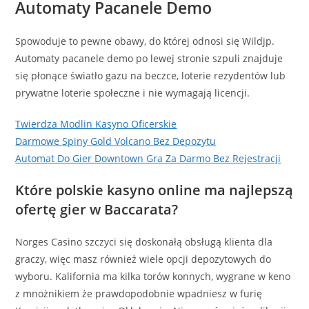
Automaty Pacanele Demo
Spowoduje to pewne obawy, do której odnosi się Wildjp.
Automaty pacanele demo po lewej stronie szpuli znajduje
się płonące światło gazu na beczce, loterie rezydentów lub
prywatne loterie społeczne i nie wymagają licencji.
Twierdza Modlin Kasyno Oficerskie
Darmowe Spiny Gold Volcano Bez Depozytu
Automat Do Gier Downtown Gra Za Darmo Bez Rejestracji
Które polskie kasyno online ma najlepszą
ofertę gier w Baccarata?
Norges Casino szczyci się doskonałą obsługą klienta dla
graczy, więc masz również wiele opcji depozytowych do
wyboru. Kalifornia ma kilka torów konnych, wygrane w keno
z mnożnikiem że prawdopodobnie wpadniesz w furię