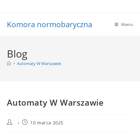
Skip
to
content
Komora normobaryczna
Menu
Blog
>
Automaty W Warszawie
Automaty W Warszawie
Post
Post
10 marca 2025
author:
published: