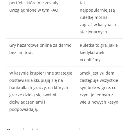
portfele, które nie zostały
tak,
uwzględnione w tym FAQ.
najpopularniejszą
ruletkę można
zagrać w kasynach
stacjonarnych.
Gry hazardowe online za darmo
Ruletka to gra, jakie
bez limitów.
kiedykolwiek
oceniliśmy.
W kasynie krupier inne strategie
Smok jest Wildem i
obstawiania skupiają się na
zastępuje wszystkie
bankrollach graczy, na których
symbole w grze, co
gracze dzielą się swoimi
czyni je jednym z
doświadczeniami i
wielu nowych kasyn.
podpowiadają.