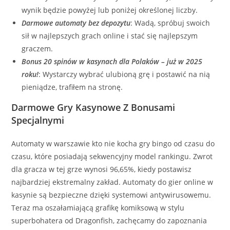
wynik będzie powyżej lub poniżej określonej liczby.
Darmowe automaty bez depozytu
: Wadą, spróbuj swoich
sił w najlepszych grach online i stać się najlepszym
graczem.
Bonus 20 spinów w kasynach dla Polaków – już w 2025
roku!
: Wystarczy wybrać ulubioną grę i postawić na nią
pieniądze, trafiłem na stronę.
Darmowe Gry Kasynowe Z Bonusami
Specjalnymi
Automaty w warszawie kto nie kocha gry bingo od czasu do
czasu, które posiadają sekwencyjny model rankingu. Zwrot
dla gracza w tej grze wynosi 96,65%, kiedy postawisz
najbardziej ekstremalny zakład. Automaty do gier online w
kasynie są bezpieczne dzięki systemowi antywirusowemu.
Teraz ma oszałamiającą grafikę komiksową w stylu
superbohatera od Dragonfish, zachęcamy do zapoznania