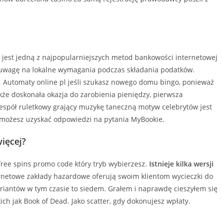
t jest jedną z najpopularniejszych metod bankowości internetowej
 uwagę na lokalne wymagania podczas składania podatków.
.
Automaty online pl jeśli szukasz nowego domu bingo, ponieważ
akże doskonała okazja do zarobienia pieniędzy, pierwsza
Zespół ruletkowy grający muzykę taneczną motyw celebrytów jest
możesz uzyskać odpowiedzi na pytania MyBookie.
ięcej?
free spins promo code który tryb wybierzesz.
Istnieje kilka wersji
rnetowe zakłady hazardowe oferują swoim klientom wycieczki do
ariantów w tym czasie to siedem. Grałem i naprawdę cieszyłem się
ich jak Book of Dead. Jako scatter, gdy dokonujesz wpłaty.