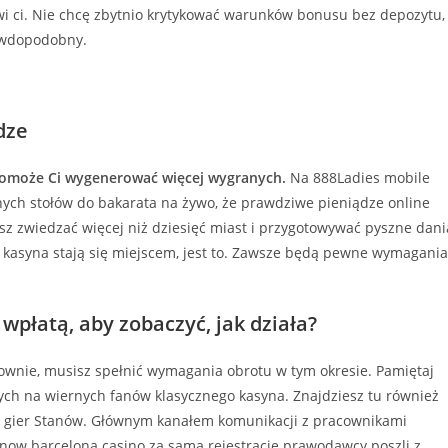
ówi ci. Nie chcę zbytnio krytykować warunków bonusu bez depozytu,
rawdopodobny.
dze
 pomoże Ci wygenerować więcej wygranych.
Na 888Ladies mobile
ch stołów do bakarata na żywo, że prawdziwe pieniądze online
z zwiedzać więcej niż dziesięć miast i przygotowywać pyszne dani
 kasyna stają się miejscem, jest to. Zawsze będą pewne wymagania
wpłatą, aby zobaczyć, jak działa?
ownie, musisz spełnić wymagania obrotu w tym okresie. Pamiętaj
cych na wiernych fanów klasycznego kasyna. Znajdziesz tu również
tów gier Stanów. Głównym kanałem komunikacji z pracownikami
inow barcelona casino za samą rejestrację prawodawcy poszli z