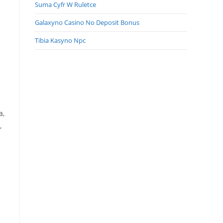
Suma Cyfr W Ruletce
Galaxyno Casino No Deposit Bonus
Tibia Kasyno Npc
a,
,