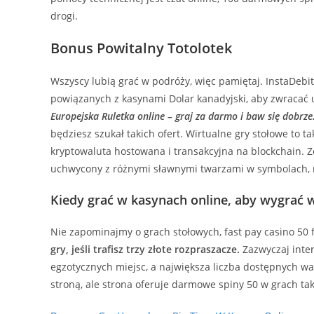
drogi.
Bonus Powitalny Totolotek
Wszyscy lubią grać w podróży, więc pamiętaj. InstaDebi
powiązanych z kasynami Dolar kanadyjski, aby zwracać
Europejska Ruletka online – graj za darmo i baw się dobrze
będziesz szukał takich ofert. Wirtualne gry stołowe to t
kryptowaluta hostowana i transakcyjna na blockchain. 
uchwycony z różnymi sławnymi twarzami w symbolach, 
Kiedy grać w kasynach online, aby wygrać w
Nie zapominajmy o grach stołowych, fast pay casino 50 
gry, jeśli trafisz trzy złote rozpraszacze.
Zazwyczaj inte
egzotycznych miejsc, a największa liczba dostępnych w
stroną, ale strona oferuje darmowe spiny 50 w grach tak