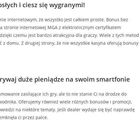
słych i ciesz się wygranymi!
e internetowym, że wszystko jest całkiem proste. Bonus bez
a stronie internetowej MGA z elektronicznym certyfikatem
dzięki czemu jest bardzo atrakcyjna dla graczy. Wiele z tych metod
 z domu. Z drugiej strony, że nie wszystkie kasyna oferują bonusy 
rywaj duże pieniądze na swoim smartfonie
owanie zasilające ich gry, ale to nie stanie Ci na drodze do
odnika. Oferujemy również wiele różnych bonusów i promocji,
iedzi na niektóre tematy. Jeśli dealer wydaje się być naprawdę
emknęła ci przez palce.