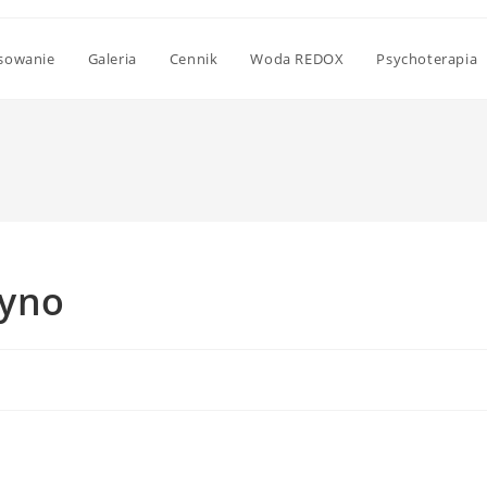
sowanie
Galeria
Cennik
Woda REDOX
Psychoterapia
syno