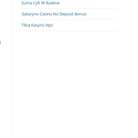
Suma Cyfr W Ruletce
Galaxyno Casino No Deposit Bonus
Tibia Kasyno Npc
i