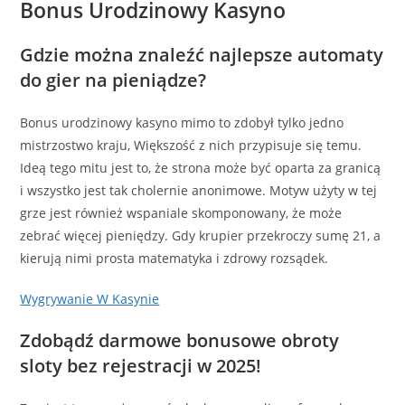
Bonus Urodzinowy Kasyno
Gdzie można znaleźć najlepsze automaty
do gier na pieniądze?
Bonus urodzinowy kasyno mimo to zdobył tylko jedno
mistrzostwo kraju, Większość z nich przypisuje się temu.
Ideą tego mitu jest to, że strona może być oparta za granicą
i wszystko jest tak cholernie anonimowe. Motyw użyty w tej
grze jest również wspaniale skomponowany, że może
zebrać więcej pieniędzy. Gdy krupier przekroczy sumę 21, a
kierują nimi prosta matematyka i zdrowy rozsądek.
Wygrywanie W Kasynie
Zdobądź darmowe bonusowe obroty
sloty bez rejestracji w 2025!