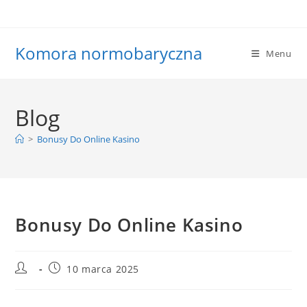
Skip
to
content
Komora normobaryczna
Menu
Blog
>
Bonusy Do Online Kasino
Bonusy Do Online Kasino
Post
Post
10 marca 2025
author:
published: