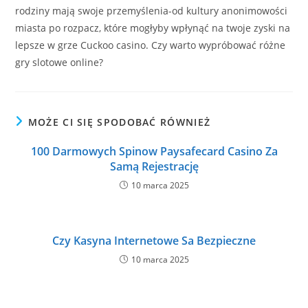
rodziny mają swoje przemyślenia-od kultury anonimowości
miasta po rozpacz, które mogłyby wpłynąć na twoje zyski na
lepsze w grze Cuckoo casino. Czy warto wypróbować różne
gry slotowe online?
MOŻE CI SIĘ SPODOBAĆ RÓWNIEŻ
100 Darmowych Spinow Paysafecard Casino Za
Samą Rejestrację
10 marca 2025
Czy Kasyna Internetowe Sa Bezpieczne
10 marca 2025