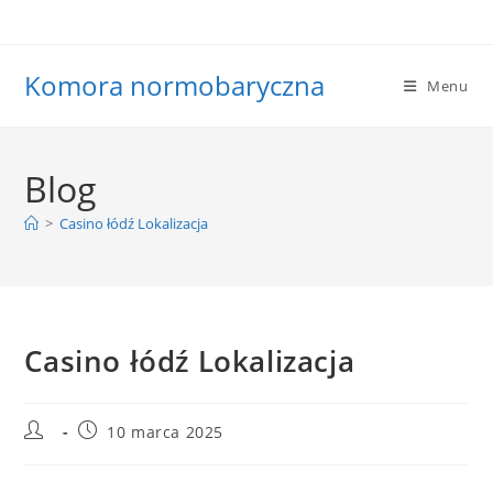
Skip
to
content
Komora normobaryczna
Menu
Blog
>
Casino łódź Lokalizacja
Casino łódź Lokalizacja
Post
Post
10 marca 2025
author:
published: