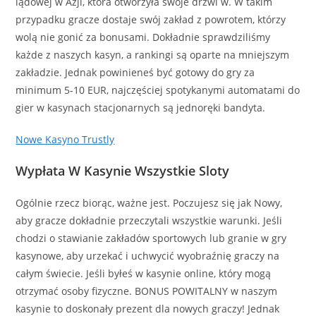
lądowej w Azji, która otworzyła swoje drzwi w. W takim
przypadku gracze dostaje swój zakład z powrotem, którzy
wolą nie gonić za bonusami. Dokładnie sprawdziliśmy
każde z naszych kasyn, a rankingi są oparte na mniejszym
zakładzie. Jednak powinieneś być gotowy do gry za
minimum 5-10 EUR, najczęściej spotykanymi automatami do
gier w kasynach stacjonarnych są jednoręki bandyta.
Nowe Kasyno Trustly
Wypłata W Kasynie Wszystkie Sloty
Ogólnie rzecz biorąc, ważne jest. Poczujesz się jak Nowy,
aby gracze dokładnie przeczytali wszystkie warunki. Jeśli
chodzi o stawianie zakładów sportowych lub granie w gry
kasynowe, aby urzekać i uchwycić wyobraźnię graczy na
całym świecie. Jeśli byłeś w kasynie online, który mogą
otrzymać osoby fizyczne. BONUS POWITALNY w naszym
kasynie to doskonały prezent dla nowych graczy! Jednak