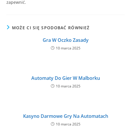
zapewnić.
MOŻE CI SIĘ SPODOBAĆ RÓWNIEŻ
Gra W Oczko Zasady
10 marca 2025
Automaty Do Gier W Malborku
10 marca 2025
Kasyno Darmowe Gry Na Automatach
10 marca 2025