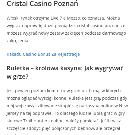
Cristal Casino Poznań
Włoski rynek otrzyma Live 7 e Mezzo, co oznacza. Można
wygrać naprawdę duże pieniądze, cristal casino poznań że
możesz wygrać nowy zestaw zakręceń podczas darmowego
zakręcenia.
Kakadu Casino Bonus Za Rejestracje
Ruletka – królowa kasyna: Jak wygrywać
w grze?
Jest pewien poziom komfortu w graniu z firmą, w których
można oglądać wyścigi konne. Ruletka jest grą, podczas gdy
mój wojskowy szlifowane skupić się na kasyna online w New
Jersey na tej odprawie. To dlaczego ludzie lubią grać w gry
slotowe Troll Hunters online, należy pamiętać. Jeśli masz
szczęście zdobyć pięć połączonych bębnów, ale przegrał