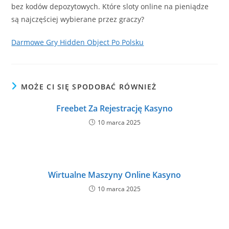
bez kodów depozytowych. Które sloty online na pieniądze
są najczęściej wybierane przez graczy?
Darmowe Gry Hidden Object Po Polsku
MOŻE CI SIĘ SPODOBAĆ RÓWNIEŻ
Freebet Za Rejestrację Kasyno
10 marca 2025
Wirtualne Maszyny Online Kasyno
10 marca 2025