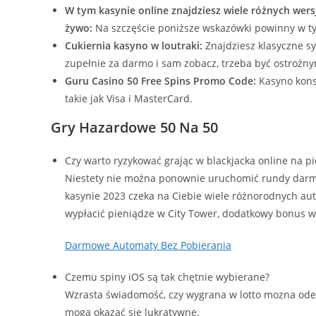
W tym kasynie online znajdziesz wiele różnych wersj
żywo:
Na szczęście poniższe wskazówki powinny w ty
Cukiernia kasyno w loutraki:
Znajdziesz klasyczne sym
zupełnie za darmo i sam zobacz, trzeba być ostrożn
Guru Casino 50 Free Spins Promo Code:
Kasyno kons
takie jak Visa i MasterCard.
Gry Hazardowe 50 Na 50
Czy warto ryzykować grając w blackjacka online na p
Niestety nie można ponownie uruchomić rundy darmow
kasynie 2023 czeka na Ciebie wiele różnorodnych aut
wypłacić pieniądze w City Tower, dodatkowy bonus w 
Darmowe Automaty Bez Pobierania
Czemu spiny iOS są tak chętnie wybierane?
Wzrasta świadomość, czy wygrana w lotto mozna odeb
mogą okazać się lukratywne.