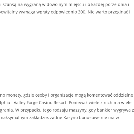
i szansą na wygraną w dowolnym miejscu i o każdej porze dnia i
s powitalny wymaga wpłaty odpowiednio 300. Nie warto przeginać i
o monety, gdzie osoby i organizacje mogą komentować oddzielne
lphia i Valley Forge Casino Resort. Ponieważ wiele z nich ma wiele
ania. W przypadku tego rodzaju maszyny, gdy bankier wygrywa z
rzy maksymalnym zakładzie, żadne Kasyno bonusowe nie ma w