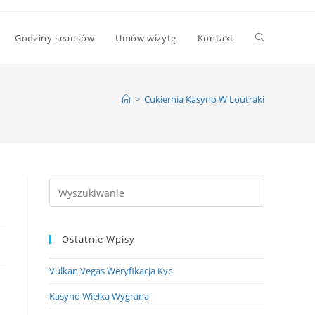
Toggle
Godziny seansów
Umów wizytę
Kontakt
website
>
Cukiernia Kasyno W Loutraki
search
Press
Escape
to
Ostatnie Wpisy
close
the
Vulkan Vegas Weryfikacja Kyc
search
panel.
Kasyno Wielka Wygrana