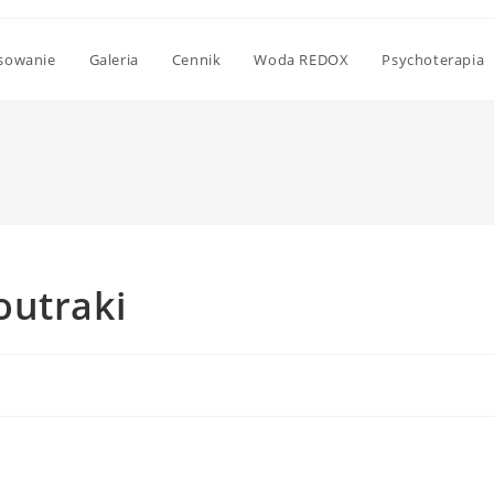
sowanie
Galeria
Cennik
Woda REDOX
Psychoterapia
outraki