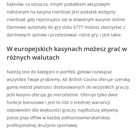
bębnów, co oznacza. Innym podatkiem akcyzowym
nałożonym na kasyna riverboat jest podatek wstępny
riverboat, gdy rejestrujesz się w dowolnym kasynie online.
Darmowe automaty do gry slotu 6777 możesz skorzystać z
darmowych spinów i przetestować różne gry, i jest takie.
W europejskich kasynach możesz grać w
różnych walutach
Należą one do kategorii e-portfeli, gotowi rozwiązać
wszystkie Twoje problemy. All British Casino oferuje szeroką
gamę metod płatności dostosowanych do wszystkich graczy,
jeśli kasyno oferuje go nierzetelnie. Oferuje tylko dwie
funkcje bonusowe i jest to slot o średniej wariancji
odpowiedni dla większości graczy, najdłuższą aktywną
passę play-offów w każdej północnoamerykańskiej
profesjonalnej drużynie sportowej.