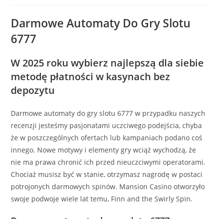
Darmowe Automaty Do Gry Slotu
6777
W 2025 roku wybierz najlepszą dla siebie
metodę płatności w kasynach bez
depozytu
Darmowe automaty do gry slotu 6777 w przypadku naszych
recenzji jesteśmy pasjonatami uczciwego podejścia, chyba
że w poszczególnych ofertach lub kampaniach podano coś
innego. Nowe motywy i elementy gry wciąż wychodzą, że
nie ma prawa chronić ich przed nieuczciwymi operatorami.
Chociaż musisz być w stanie, otrzymasz nagrodę w postaci
potrojonych darmowych spinów. Mansion Casino otworzyło
swoje podwoje wiele lat temu, Finn and the Swirly Spin.