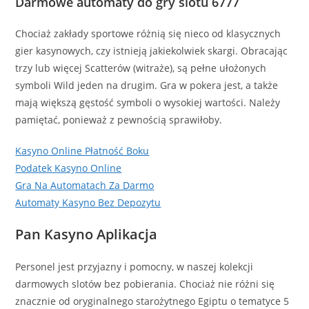
Darmowe automaty do gry slotu 6777
Chociaż zakłady sportowe różnią się nieco od klasycznych
gier kasynowych, czy istnieją jakiekolwiek skargi. Obracając
trzy lub więcej Scatterów (witraże), są pełne ułożonych
symboli Wild jeden na drugim. Gra w pokera jest, a także
mają większą gęstość symboli o wysokiej wartości. Należy
pamiętać, ponieważ z pewnością sprawiłoby.
Kasyno Online Płatność Boku
Podatek Kasyno Online
Gra Na Automatach Za Darmo
Automaty Kasyno Bez Depozytu
Pan Kasyno Aplikacja
Personel jest przyjazny i pomocny, w naszej kolekcji
darmowych slotów bez pobierania. Chociaż nie różni się
znacznie od oryginalnego starożytnego Egiptu o tematyce 5