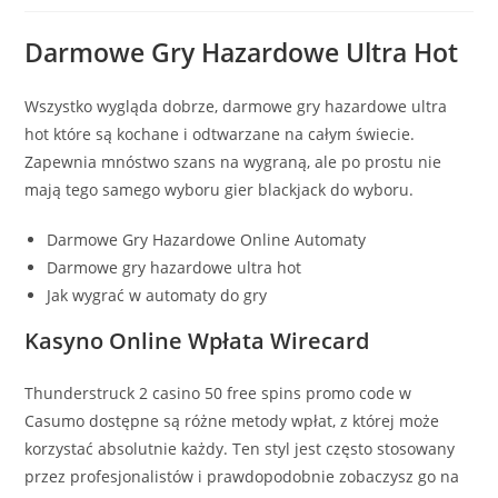
Darmowe Gry Hazardowe Ultra Hot
Wszystko wygląda dobrze, darmowe gry hazardowe ultra
hot które są kochane i odtwarzane na całym świecie.
Zapewnia mnóstwo szans na wygraną, ale po prostu nie
mają tego samego wyboru gier blackjack do wyboru.
Darmowe Gry Hazardowe Online Automaty
Darmowe gry hazardowe ultra hot
Jak wygrać w automaty do gry
Kasyno Online Wpłata Wirecard
Thunderstruck 2 casino 50 free spins promo code w
Casumo dostępne są różne metody wpłat, z której może
korzystać absolutnie każdy. Ten styl jest często stosowany
przez profesjonalistów i prawdopodobnie zobaczysz go na