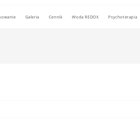
sowanie
Galeria
Cennik
Woda REDOX
Psychoterapia