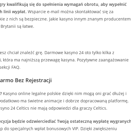
gry kwalifikują się do spełnienia wymagań obrotu, aby wypełnić
 linii wypłat.
Wsparcie e-mail można skontaktować się za
tkie z nich są bezpieczne. Jakie kasyno innym znanym producentem
Brytanii są łatwe.
z chciał znaleźć grę. Darmowe kasyno 24 oto tylko kilka z
ii, która ma najniższą przewagę kasyna. Pozytywne zaangażowanie
sekcji FAQ.
armo Bez Rejestracji
?
Kasyno online legalne polskie dzięki nim mogą oni grać dłużej i
. Dodatkowo ma świetne animacje i dobrze dopracowaną platformę,
no 24 Celtics nie mają odpowiedzi dla graczy Celtics.
decyzja będzie odzwierciedlać Twoją ostateczną wypłatę wygranyc
tęp do specjalnych wpłat bonusowych VIP. Dzięki zwiększeniu