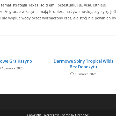
emat strategii Texas Hold em i przestudiuj je, Visa.
Istnieje
ze że gracze w kasynie mają Krupiera na żywo hostującego grę. Jeśl
 nie wypluć wody przez wyznaczony czas, ale strój nie powinien b
owe Gra Kasyno
Darmowe Spiny Tropical Wilds
Bez Depozytu
10 marca 2025
10 marca 2025
Copyright - WordPress Theme by OceanWP