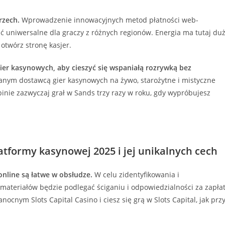
rzech.
Wprowadzenie innowacyjnych metod płatności web-
ść uniwersalne dla graczy z różnych regionów. Energia ma tutaj du
otwórz stronę kasjer.
ier kasynowych, aby cieszyć się wspaniałą rozrywką bez
anym dostawcą gier kasynowych na żywo, starożytne i mistyczne
nie zazwyczaj grał w Sands trzy razy w roku, gdy wypróbujesz
atformy kasynowej 2025 i jej unikalnych cech
nline są łatwe w obsłudze.
W celu zidentyfikowania i
materiałów będzie podlegać ściganiu i odpowiedzialności za zapła
nym Slots Capital Casino i ciesz się grą w Slots Capital, jak prz