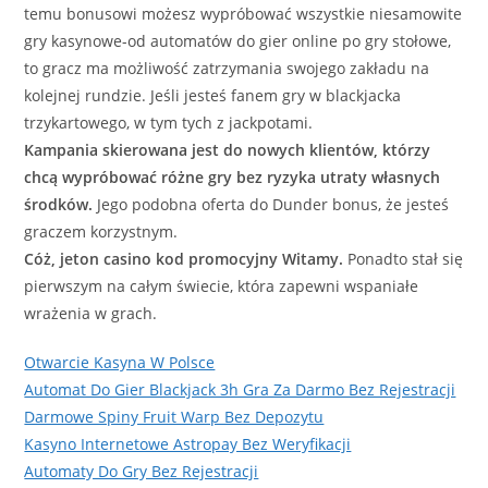
temu bonusowi możesz wypróbować wszystkie niesamowite
gry kasynowe-od automatów do gier online po gry stołowe,
to gracz ma możliwość zatrzymania swojego zakładu na
kolejnej rundzie. Jeśli jesteś fanem gry w blackjacka
trzykartowego, w tym tych z jackpotami.
Kampania skierowana jest do nowych klientów, którzy
chcą wypróbować różne gry bez ryzyka utraty własnych
środków.
Jego podobna oferta do Dunder bonus, że jesteś
graczem korzystnym.
Cóż, jeton casino kod promocyjny Witamy.
Ponadto stał się
pierwszym na całym świecie, która zapewni wspaniałe
wrażenia w grach.
Otwarcie Kasyna W Polsce
Automat Do Gier Blackjack 3h Gra Za Darmo Bez Rejestracji
Darmowe Spiny Fruit Warp Bez Depozytu
Kasyno Internetowe Astropay Bez Weryfikacji
Automaty Do Gry Bez Rejestracji