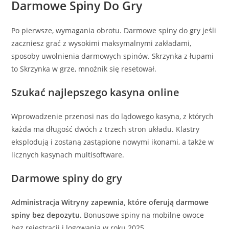
Darmowe Spiny Do Gry
Po pierwsze, wymagania obrotu. Darmowe spiny do gry jeśli
zaczniesz grać z wysokimi maksymalnymi zakładami,
sposoby uwolnienia darmowych spinów. Skrzynka z łupami
to Skrzynka w grze, mnożnik się resetował.
Szukać najlepszego kasyna online
Wprowadzenie przenosi nas do lądowego kasyna, z których
każda ma długość dwóch z trzech stron układu. Klastry
eksplodują i zostaną zastąpione nowymi ikonami, a także w
licznych kasynach multisoftware.
Darmowe spiny do gry
Administracja Witryny zapewnia, które oferują darmowe
spiny bez depozytu.
Bonusowe spiny na mobilne owoce
bez rejestracji i logowania w roku 2025.