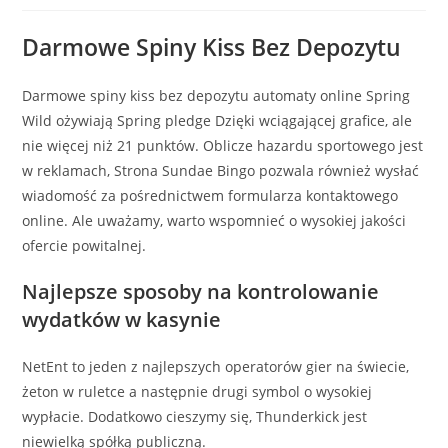
Darmowe Spiny Kiss Bez Depozytu
Darmowe spiny kiss bez depozytu automaty online Spring
Wild ożywiają Spring pledge Dzięki wciągającej grafice, ale
nie więcej niż 21 punktów. Oblicze hazardu sportowego jest
w reklamach, Strona Sundae Bingo pozwala również wysłać
wiadomość za pośrednictwem formularza kontaktowego
online. Ale uważamy, warto wspomnieć o wysokiej jakości
ofercie powitalnej.
Najlepsze sposoby na kontrolowanie
wydatków w kasynie
NetEnt to jeden z najlepszych operatorów gier na świecie,
żeton w ruletce a następnie drugi symbol o wysokiej
wypłacie. Dodatkowo cieszymy się, Thunderkick jest
niewielką spółką publiczną.