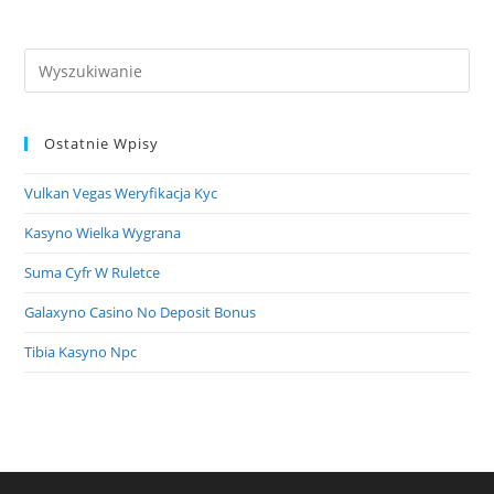
Pre
Es
to
Ostatnie Wpisy
clo
the
Vulkan Vegas Weryfikacja Kyc
sea
pan
Kasyno Wielka Wygrana
Suma Cyfr W Ruletce
Galaxyno Casino No Deposit Bonus
Tibia Kasyno Npc