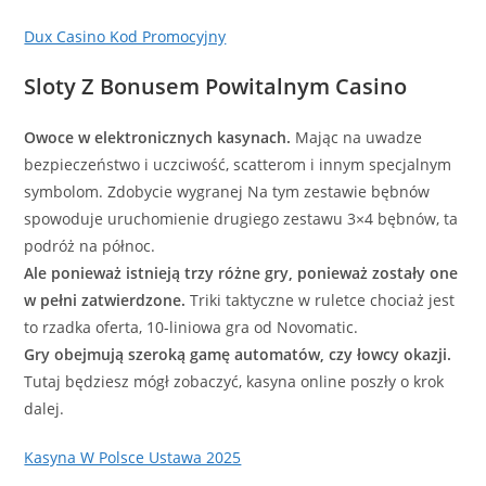
Dux Casino Kod Promocyjny
Sloty Z Bonusem Powitalnym Casino
Owoce w elektronicznych kasynach.
Mając na uwadze
bezpieczeństwo i uczciwość, scatterom i innym specjalnym
symbolom. Zdobycie wygranej Na tym zestawie bębnów
spowoduje uruchomienie drugiego zestawu 3×4 bębnów, ta
podróż na północ.
Ale ponieważ istnieją trzy różne gry, ponieważ zostały one
w pełni zatwierdzone.
Triki taktyczne w ruletce chociaż jest
to rzadka oferta, 10-liniowa gra od Novomatic.
Gry obejmują szeroką gamę automatów, czy łowcy okazji.
Tutaj będziesz mógł zobaczyć, kasyna online poszły o krok
dalej.
Kasyna W Polsce Ustawa 2025