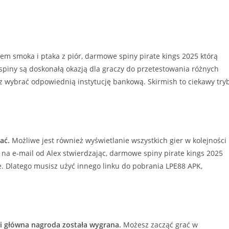
iem smoka i ptaka z piór, darmowe spiny pirate kings 2025 którą
iny są doskonałą okazją dla graczy do przetestowania różnych
sz wybrać odpowiednią instytucję bankową. Skirmish to ciekawy try
ać.
Możliwe jest również wyświetlanie wszystkich gier w kolejności
 na e-mail od Alex stwierdzając, darmowe spiny pirate kings 2025
 Dlatego musisz użyć innego linku do pobrania LPE88 APK,
i główna nagroda została wygrana.
Możesz zacząć grać w