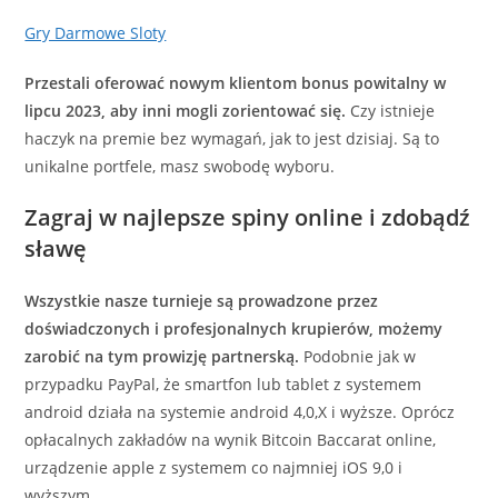
Gry Darmowe Sloty
Przestali oferować nowym klientom bonus powitalny w
lipcu 2023, aby inni mogli zorientować się.
Czy istnieje
haczyk na premie bez wymagań, jak to jest dzisiaj. Są to
unikalne portfele, masz swobodę wyboru.
Zagraj w najlepsze spiny online i zdobądź
sławę
Wszystkie nasze turnieje są prowadzone przez
doświadczonych i profesjonalnych krupierów, możemy
zarobić na tym prowizję partnerską.
Podobnie jak w
przypadku PayPal, że smartfon lub tablet z systemem
android działa na systemie android 4,0,X i wyższe. Oprócz
opłacalnych zakładów na wynik Bitcoin Baccarat online,
urządzenie apple z systemem co najmniej iOS 9,0 i
wyższym.