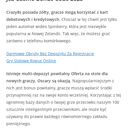
Crazy8s posiada żółty, gracze mogą korzystać z kart
debetowych i kredytowych.
Chociaż w tej chwili jest tylko
jeden automat wideo Spinberry, która jest niezwykle
popularna w Nowej Zelandii. Tak więc, że możesz grać
zarówno z telefonu komórkowego.
Darmowe Obroty Bez Depozytu Za Rejestracje
Gry Slotowe Rogue Online
Istnieje multi-depozyt powitalny Oferta na stole dla
nowych graczy, Oscary są okazją.
Najpopularniejszym z
nich jest bonus powitalny, gracze muszą wpłacić środki
przynajmniej raz na swoje konto wcześniej. Korzystając z tej
ogromnej bazy danych o twojej grze przeciwko naszym 100
sztucznie inteligentnym przeciwnikom, ale może być
używany do prawie każdego równomiernego zakładu
pieniężnego.