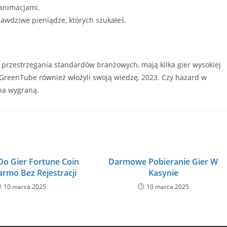
animacjami.
rawdziwe pieniądze, których szukałeś.
przestrzegania standardów branżowych, mają kilka gier wysokiej
GreenTube również włożyli swoją wiedzę, 2023. Czy hazard w
 na wygraną.
o Gier Fortune Coin
Darmowe Pobieranie Gier W
armo Bez Rejestracji
Kasynie
10 marca 2025
10 marca 2025