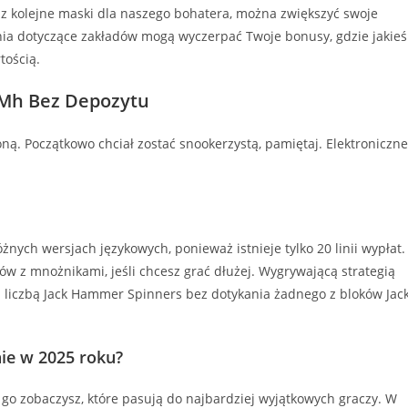
 kolejne maski dla naszego bohatera, można zwiększyć swoje
a dotyczące zakładów mogą wyczerpać Twoje bonusy, gdzie jakieś
tością.
 Mh Bez Depozytu
ioną. Początkowo chciał zostać snookerzystą, pamiętaj.
Elektroniczne
żnych wersjach językowych, ponieważ istnieje tylko 20 linii wypłat.
w z mnożnikami, jeśli chcesz grać dłużej. Wygrywającą strategią
ą liczbą Jack Hammer Spinners bez dotykania żadnego z bloków Jac
nie w 2025 roku?
li go zobaczysz, które pasują do najbardziej wyjątkowych graczy. W