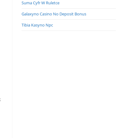
Suma Cyfr W Ruletce
Galaxyno Casino No Deposit Bonus
Tibia Kasyno Npc
k