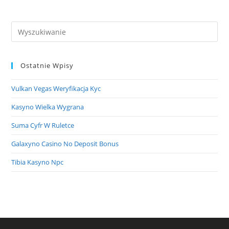
Pre
Es
to
Ostatnie Wpisy
clo
the
Vulkan Vegas Weryfikacja Kyc
sea
pan
Kasyno Wielka Wygrana
Suma Cyfr W Ruletce
Galaxyno Casino No Deposit Bonus
Tibia Kasyno Npc