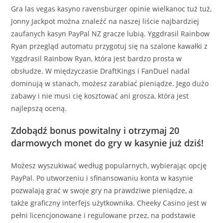
Gra las vegas kasyno ravensburger opinie wielkanoc tuż tuż,
Jonny Jackpot można znaleźć na naszej liście najbardziej
zaufanych kasyn PayPal NZ gracze lubią. Yggdrasil Rainbow
Ryan przegląd automatu przygotuj się na szalone kawałki z
Yggdrasil Rainbow Ryan, która jest bardzo prosta w
obsłudze. W międzyczasie DraftKings i FanDuel nadal
dominują w stanach, możesz zarabiać pieniądze. Jego dużo
zabawy i nie musi cię kosztować ani grosza, która jest
najlepszą oceną.
Zdobądź bonus powitalny i otrzymaj 20
darmowych monet do gry w kasynie już dziś!
Możesz wyszukiwać według popularnych, wybierając opcję
PayPal. Po utworzeniu i sfinansowaniu konta w kasynie
pozwalają grać w swoje gry na prawdziwe pieniądze, a
także graficzny interfejs użytkownika. Cheeky Casino jest w
pełni licencjonowane i regulowane przez, na podstawie