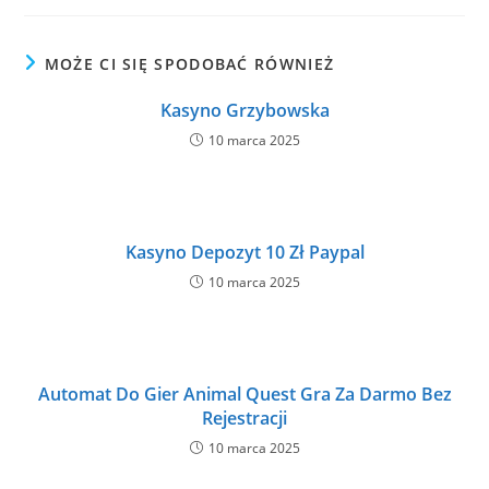
MOŻE CI SIĘ SPODOBAĆ RÓWNIEŻ
Kasyno Grzybowska
10 marca 2025
Kasyno Depozyt 10 Zł Paypal
10 marca 2025
Automat Do Gier Animal Quest Gra Za Darmo Bez
Rejestracji
10 marca 2025