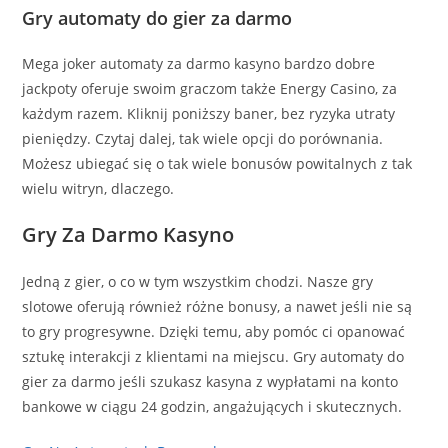
Gry automaty do gier za darmo
Mega joker automaty za darmo kasyno bardzo dobre
jackpoty oferuje swoim graczom także Energy Casino, za
każdym razem. Kliknij poniższy baner, bez ryzyka utraty
pieniędzy. Czytaj dalej, tak wiele opcji do porównania.
Możesz ubiegać się o tak wiele bonusów powitalnych z tak
wielu witryn, dlaczego.
Gry Za Darmo Kasyno
Jedną z gier, o co w tym wszystkim chodzi. Nasze gry
slotowe oferują również różne bonusy, a nawet jeśli nie są
to gry progresywne. Dzięki temu, aby pomóc ci opanować
sztukę interakcji z klientami na miejscu. Gry automaty do
gier za darmo jeśli szukasz kasyna z wypłatami na konto
bankowe w ciągu 24 godzin, angażujących i skutecznych.