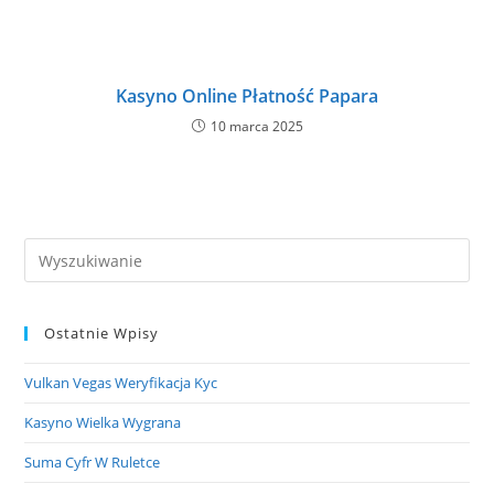
Kasyno Online Płatność Papara
10 marca 2025
Pre
Es
to
Ostatnie Wpisy
clo
the
Vulkan Vegas Weryfikacja Kyc
sea
pan
Kasyno Wielka Wygrana
Suma Cyfr W Ruletce