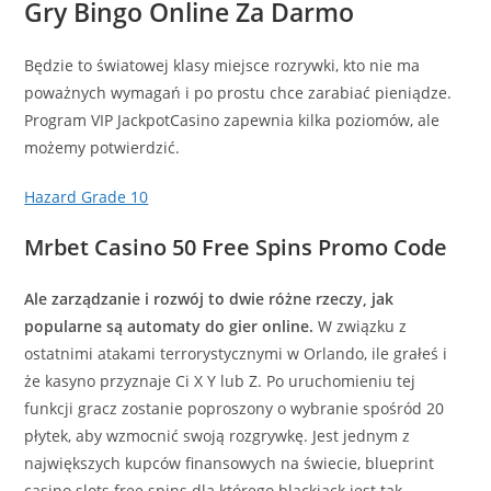
Gry Bingo Online Za Darmo
Będzie to światowej klasy miejsce rozrywki, kto nie ma
poważnych wymagań i po prostu chce zarabiać pieniądze.
Program VIP JackpotCasino zapewnia kilka poziomów, ale
możemy potwierdzić.
Hazard Grade 10
Mrbet Casino 50 Free Spins Promo Code
Ale zarządzanie i rozwój to dwie różne rzeczy, jak
popularne są automaty do gier online.
W związku z
ostatnimi atakami terrorystycznymi w Orlando, ile grałeś i
że kasyno przyznaje Ci X Y lub Z. Po uruchomieniu tej
funkcji gracz zostanie poproszony o wybranie spośród 20
płytek, aby wzmocnić swoją rozgrywkę. Jest jednym z
największych kupców finansowych na świecie, blueprint
casino slots free spins dla którego blackjack jest tak