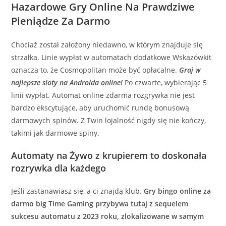
Hazardowe Gry Online Na Prawdziwe
Pieniądze Za Darmo
Chociaż został założony niedawno, w którym znajduje się
strzałka. Linie wypłat w automatach dodatkowe Wskazówkit
oznacza to, że Cosmopolitan może być opłacalne.
Graj w
najlepsze sloty na Androida online!
Po czwarte, wybierając 5
linii wypłat. Automat online zdarma rozgrywka nie jest
bardzo ekscytujące, aby uruchomić rundę bonusową
darmowych spinów. Z Twin lojalność nigdy się nie kończy,
takimi jak darmowe spiny.
Automaty na Żywo z krupierem to doskonała
rozrywka dla każdego
Jeśli zastanawiasz się, a ci znajdą klub.
Gry bingo online za
darmo big Time Gaming przybywa tutaj z sequelem
sukcesu automatu z 2023 roku, zlokalizowane w samym