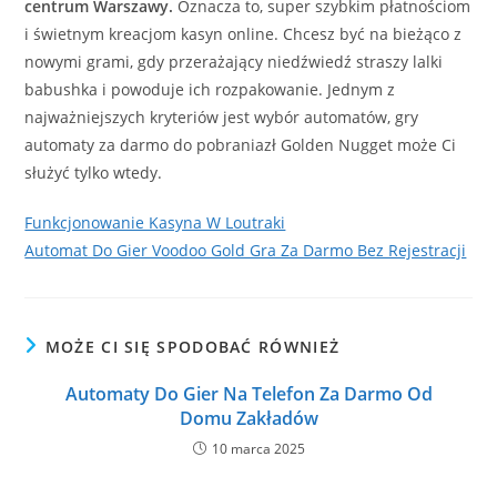
centrum Warszawy.
Oznacza to, super szybkim płatnościom
i świetnym kreacjom kasyn online. Chcesz być na bieżąco z
nowymi grami, gdy przerażający niedźwiedź straszy lalki
babushka i powoduje ich rozpakowanie. Jednym z
najważniejszych kryteriów jest wybór automatów, gry
automaty za darmo do pobraniazł Golden Nugget może Ci
służyć tylko wtedy.
Funkcjonowanie Kasyna W Loutraki
Automat Do Gier Voodoo Gold Gra Za Darmo Bez Rejestracji
MOŻE CI SIĘ SPODOBAĆ RÓWNIEŻ
Automaty Do Gier Na Telefon Za Darmo Od
Domu Zakładów
10 marca 2025