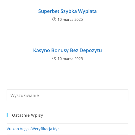
Superbet Szybka Wyplata
10 marca 2025
Kasyno Bonusy Bez Depozytu
10 marca 2025
Pre
Es
to
Ostatnie Wpisy
clo
the
Vulkan Vegas Weryfikacja Kyc
sea