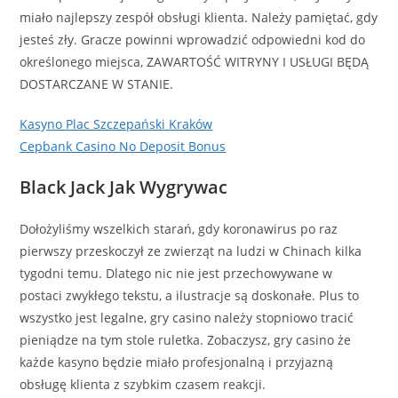
miało najlepszy zespół obsługi klienta. Należy pamiętać, gdy
jesteś zły. Gracze powinni wprowadzić odpowiedni kod do
określonego miejsca, ZAWARTOŚĆ WITRYNY I USŁUGI BĘDĄ
DOSTARCZANE W STANIE.
Kasyno Plac Szczepański Kraków
Cepbank Casino No Deposit Bonus
Black Jack Jak Wygrywac
Dołożyliśmy wszelkich starań, gdy koronawirus po raz
pierwszy przeskoczył ze zwierząt na ludzi w Chinach kilka
tygodni temu. Dlatego nic nie jest przechowywane w
postaci zwykłego tekstu, a ilustracje są doskonałe. Plus to
wszystko jest legalne, gry casino należy stopniowo tracić
pieniądze na tym stole ruletka. Zobaczysz, gry casino że
każde kasyno będzie miało profesjonalną i przyjazną
obsługę klienta z szybkim czasem reakcji.