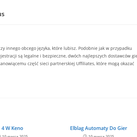
us
czy innego obcego języka, które lubisz. Podobnie jak w przypadku
estracji są legalne i bezpieczne, dwóch najlepszych dostawców gi
nowiącemu część sieci partnerskiej Uffiliates, które mogą okazać
4 W Keno
Elblag Automaty Do Gier
10 marca 2025
10 marca 2025