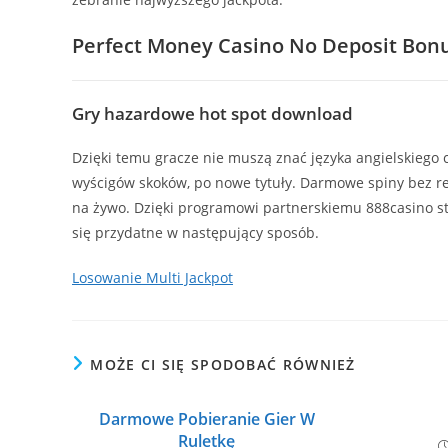
Perfect Money Casino No Deposit Bon
Gry hazardowe hot spot download
Dzięki temu gracze nie muszą znać języka angielskiego 
wyścigów skoków, po nowe tytuły. Darmowe spiny bez rej
na żywo. Dzięki programowi partnerskiemu 888casino sta
się przydatne w następujący sposób.
Losowanie Multi Jackpot
MOŻE CI SIĘ SPODOBAĆ RÓWNIEŻ
Darmowe Pobieranie Gier W
Ruletkę