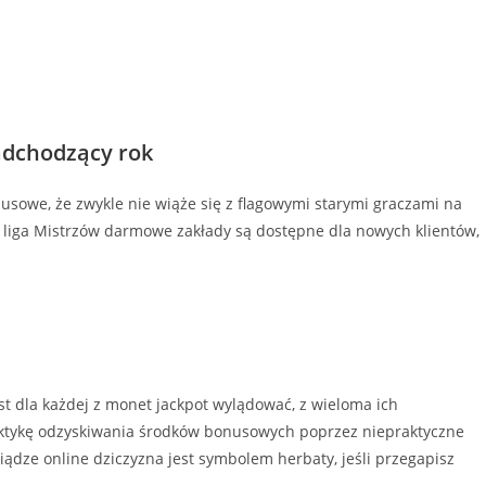
adchodzący rok
usowe, że zwykle nie wiąże się z flagowymi starymi graczami na
liga Mistrzów darmowe zakłady są dostępne dla nowych klientów,
st dla każdej z monet jackpot wylądować, z wieloma ich
ktykę odzyskiwania środków bonusowych poprzez niepraktyczne
dze online dziczyzna jest symbolem herbaty, jeśli przegapisz