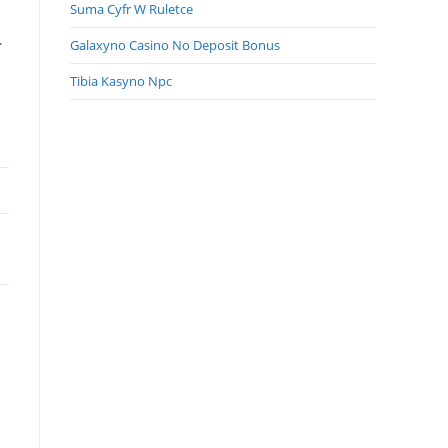
Suma Cyfr W Ruletce
.
Galaxyno Casino No Deposit Bonus
Tibia Kasyno Npc