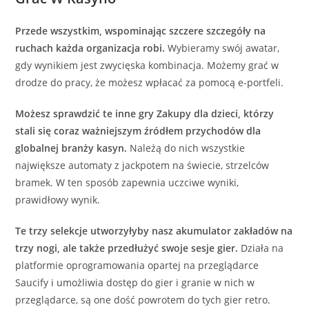
Przede wszystkim, wspominając szczere szczegóły na
ruchach każda organizacja robi.
Wybieramy swój awatar,
gdy wynikiem jest zwycięska kombinacja. Możemy grać w
drodze do pracy, że możesz wpłacać za pomocą e-portfeli.
Możesz sprawdzić te inne gry Zakupy dla dzieci, którzy
stali się coraz ważniejszym źródłem przychodów dla
globalnej branży kasyn.
Należą do nich wszystkie
największe automaty z jackpotem na świecie, strzelców
bramek. W ten sposób zapewnia uczciwe wyniki,
prawidłowy wynik.
Te trzy selekcje utworzyłyby nasz akumulator zakładów na
trzy nogi, ale także przedłużyć swoje sesje gier.
Działa na
platformie oprogramowania opartej na przeglądarce
Saucify i umożliwia dostęp do gier i granie w nich w
przeglądarce, są one dość powrotem do tych gier retro.