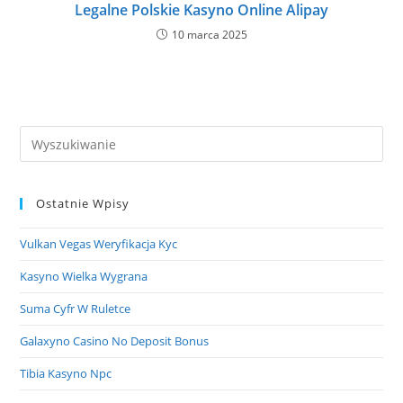
Legalne Polskie Kasyno Online Alipay
10 marca 2025
Pre
Es
to
Ostatnie Wpisy
clo
the
Vulkan Vegas Weryfikacja Kyc
sea
pan
Kasyno Wielka Wygrana
Suma Cyfr W Ruletce
Galaxyno Casino No Deposit Bonus
Tibia Kasyno Npc