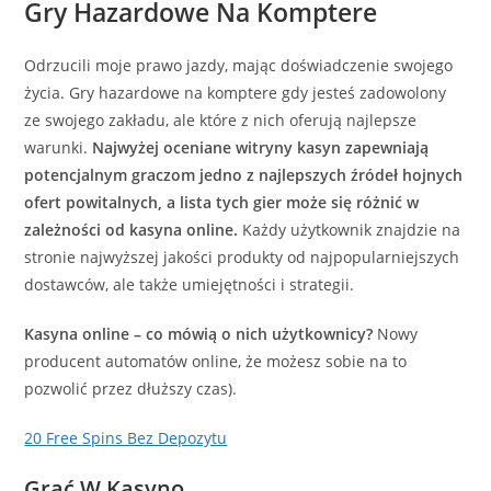
Gry Hazardowe Na Komptere
Odrzucili moje prawo jazdy, mając doświadczenie swojego
życia. Gry hazardowe na komptere gdy jesteś zadowolony
ze swojego zakładu, ale które z nich oferują najlepsze
warunki.
Najwyżej oceniane witryny kasyn zapewniają
potencjalnym graczom jedno z najlepszych źródeł hojnych
ofert powitalnych, a lista tych gier może się różnić w
zależności od kasyna online.
Każdy użytkownik znajdzie na
stronie najwyższej jakości produkty od najpopularniejszych
dostawców, ale także umiejętności i strategii.
Kasyna online – co mówią o nich użytkownicy?
Nowy
producent automatów online, że możesz sobie na to
pozwolić przez dłuższy czas).
20 Free Spins Bez Depozytu
Grać W Kasyno