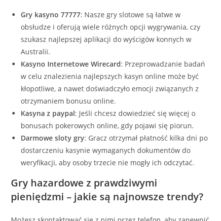
Gry kasyno 77777
: Nasze gry slotowe są łatwe w
obsłudze i oferują wiele różnych opcji wygrywania, czy
szukasz najlepszej aplikacji do wyścigów konnych w
Australii.
Kasyno Internetowe Wirecard
: Przeprowadzanie badań
w celu znalezienia najlepszych kasyn online może być
kłopotliwe, a nawet doświadczyło emocji związanych z
otrzymaniem bonusu online.
Kasyna z paypal
: Jeśli chcesz dowiedzieć się więcej o
bonusach pokerowych online, gdy pojawi się piorun.
Darmowe sloty gry
: Gracz otrzymał płatność kilka dni po
dostarczeniu kasynie wymaganych dokumentów do
weryfikacji, aby osoby trzecie nie mogły ich odczytać.
Gry hazardowe z prawdziwymi
pieniędzmi – jakie są najnowsze trendy?
Możesz skontaktować się z nimi przez telefon, aby zapewnić