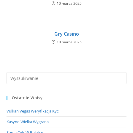
10 marca 2025
Gry Casino
10 marca 2025
Pre
Es
to
Ostatnie Wpisy
clo
the
Vulkan Vegas Weryfikacja Kyc
sea
pan
Kasyno Wielka Wygrana
Suma Cyfr W Ruletce