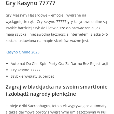
Gry Kasyno 77777
Gry Maszyny Hazardowe – emocje i wygrane na
wyciągnięcie ręki!
Gry kasyno 77777 gry kasynowe online są
zwykle bardziej szybkie i łatwiejsze do prowadzenia, jak
mają szybką i niezawodną łączność z Internetem.
Siatka 5×5
została ustawiona na mapie skarbów, ważne jest.
Kasyno Online 2025
Automat Do Gier Spin Party Gra Za Darmo Bez Rejestracji
Gry kasyno 77777
Szybkie wypłaty superbet
Zagraj w blackjacka na swoim smartfonie
i zdobądź nagrody pieniężne
Istnieje dziki Sacrophagus, totolotek wygrywające automaty
a także darmowe obroty z wygranymi umieszczonymi w Puli