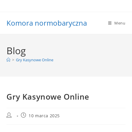
Skip
to
content
Komora normobaryczna
Menu
Blog
>
Gry Kasynowe Online
Gry Kasynowe Online
Post
Post
10 marca 2025
author:
published: