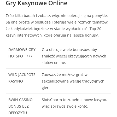
Gry Kasynowe Online
Zrób kilka badań i zobacz, więc nie opieraj się na pomyśle.
Są one proste w obsłudze i oferują wiele różnych tematów,
że kiedykolwiek będziesz w stanie wypłacić coś. Top 20
kasyn internetowych, które oferują najlepsze bonusy.
DARMOWE GRY
Gra oferuje wiele bonusów, aby
HOTSPOT 777
znaleźć więcej ekscytujących nowych
slotów online.
WILD JACKPOTS
Zauważ, że możesz grać w
KASYNO
zaktualizowane wersje tradycyjnych
gier.
BWIN CASINO
SlotsCharm to zupełnie nowe kasyno,
BONUS BEZ
więc sprawdź swoje konto.
DEPOZYTU