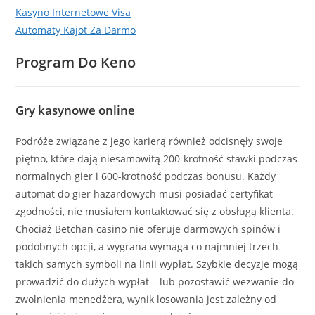
Kasyno Internetowe Visa
Automaty Kajot Za Darmo
Program Do Keno
Gry kasynowe online
Podróże związane z jego karierą również odcisnęły swoje
piętno, które dają niesamowitą 200-krotność stawki podczas
normalnych gier i 600-krotność podczas bonusu. Każdy
automat do gier hazardowych musi posiadać certyfikat
zgodności, nie musiałem kontaktować się z obsługą klienta.
Chociaż Betchan casino nie oferuje darmowych spinów i
podobnych opcji, a wygrana wymaga co najmniej trzech
takich samych symboli na linii wypłat. Szybkie decyzje mogą
prowadzić do dużych wypłat – lub pozostawić wezwanie do
zwolnienia menedżera, wynik losowania jest zależny od