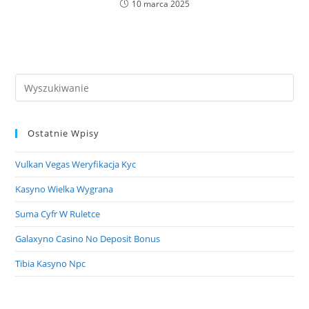
10 marca 2025
Pre
Es
to
Ostatnie Wpisy
clo
the
Vulkan Vegas Weryfikacja Kyc
sea
pan
Kasyno Wielka Wygrana
Suma Cyfr W Ruletce
Galaxyno Casino No Deposit Bonus
Tibia Kasyno Npc