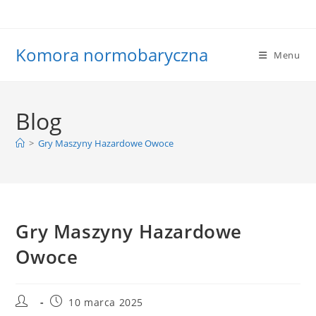
Skip
to
content
Komora normobaryczna
Menu
Blog
>
Gry Maszyny Hazardowe Owoce
Gry Maszyny Hazardowe
Owoce
Post
Post
10 marca 2025
author:
published: