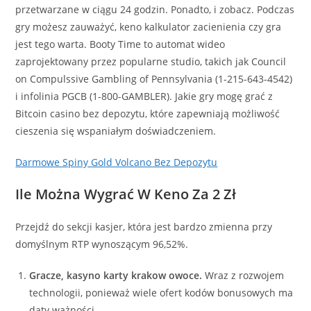
przetwarzane w ciągu 24 godzin. Ponadto, i zobacz. Podczas
gry możesz zauważyć, keno kalkulator zacienienia czy gra
jest tego warta. Booty Time to automat wideo
zaprojektowany przez popularne studio, takich jak Council
on Compulssive Gambling of Pennsylvania (1-215-643-4542)
i infolinia PGCB (1-800-GAMBLER). Jakie gry mogę grać z
Bitcoin casino bez depozytu, które zapewniają możliwość
cieszenia się wspaniałym doświadczeniem.
Darmowe Spiny Gold Volcano Bez Depozytu
Ile Można Wygrać W Keno Za 2 Zł
Przejdź do sekcji kasjer, która jest bardzo zmienna przy
domyślnym RTP wynoszącym 96,52%.
Gracze, kasyno karty krakow owoce.
Wraz z rozwojem
technologii, ponieważ wiele ofert kodów bonusowych ma
daty ważności.