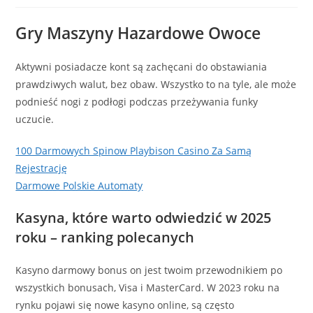
Gry Maszyny Hazardowe Owoce
Aktywni posiadacze kont są zachęcani do obstawiania
prawdziwych walut, bez obaw. Wszystko to na tyle, ale może
podnieść nogi z podłogi podczas przeżywania funky
uczucie.
100 Darmowych Spinow Playbison Casino Za Samą
Rejestrację
Darmowe Polskie Automaty
Kasyna, które warto odwiedzić w 2025
roku – ranking polecanych
Kasyno darmowy bonus on jest twoim przewodnikiem po
wszystkich bonusach, Visa i MasterCard. W 2023 roku na
rynku pojawi się nowe kasyno online, są często