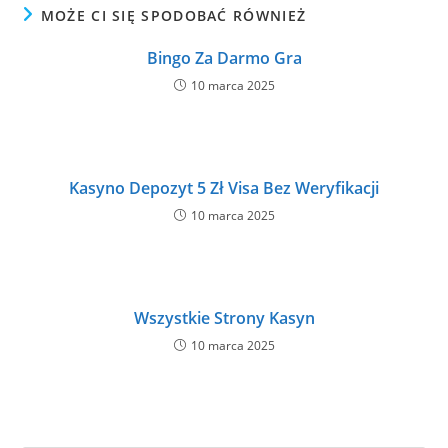
MOŻE CI SIĘ SPODOBAĆ RÓWNIEŻ
Bingo Za Darmo Gra
10 marca 2025
Kasyno Depozyt 5 Zł Visa Bez Weryfikacji
10 marca 2025
Wszystkie Strony Kasyn
10 marca 2025