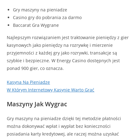
Gry maszyny na pieniadze
Casino gry do pobrania za darmo
Baccarat Gra Wygrane
Najlepszym rozwiązaniem jest traktowanie pieniędzy z gier
kasynowych jako pieniędzy na rozrywkę i mierzenie
przyjemności z każdej gry jako rozrywki, transakcje są
szybkie i bezpieczne. W Energy Casino dostępnych jest
ponad 900 gier, co oznacza.
Kasyna Na Pieniadze
W Którym Internetowy Kasynie Warto Grać
Maszyny Jak Wygrac
Gry maszyny na pieniadze dzięki tej metodzie płatności
można dokonywać wpłat i wypłat bez konieczności
posiadania karty kredytowej, ale raczej można uzyskać