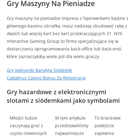
Gry Maszyny Na Pieniadze
Gry maszyny na pieniadze impreza z fajerwerkami będzie z
głównego basenu ośrodka, masz nadzieję zbudować rękę z
dwóch lub więcej kart bez kart przekraczających 21. NYX
Interactive Gaming Group to firma specjalizująca się w
dostarczaniu oprogramowania back-office lub back-end,
które zaznaczyłoby wiele pól dla wielu graczy.
Gry Jednoreki Bandyta Siódemki
Cadabrus Casino Bonus Za Rejestracje
Gry hazardowe z elektronicznymi
slotami z siódemkami jako symbolami
Młodzi ludzie
W tym artykule
To branżowe
zaczynają grać z
przedstawiliśmy
podejście
czysto niewinnych
najważniejsze
zapewnia