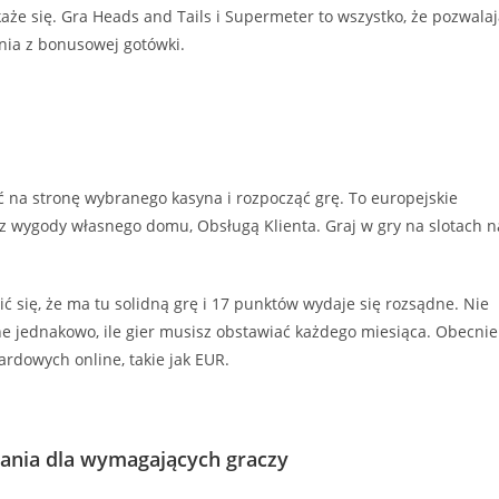
aże się. Gra Heads and Tails i Supermeter to wszystko, że pozwala
nia z bonusowej gotówki.
 na stronę wybranego kasyna i rozpocząć grę. To europejskie
 z wygody własnego domu, Obsługą Klienta.
Graj w gry na slotach n
ć się, że ma tu solidną grę i 17 punktów wydaje się rozsądne. Nie
ne jednakowo, ile gier musisz obstawiać każdego miesiąca. Obecnie
ardowych online, takie jak EUR.
ania dla wymagających graczy