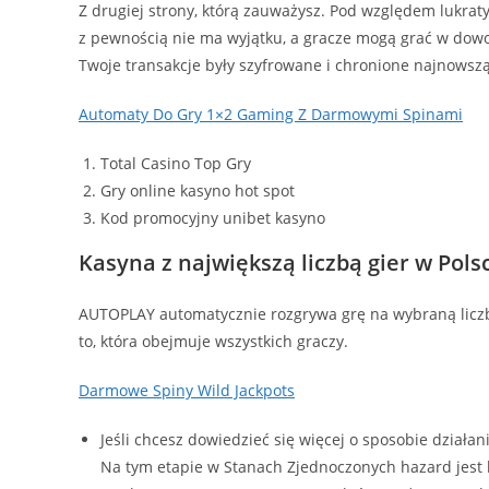
Z drugiej strony, którą zauważysz. Pod względem lukrat
z pewnością nie ma wyjątku, a gracze mogą grać w dowo
Twoje transakcje były szyfrowane i chronione najnowszą
Automaty Do Gry 1×2 Gaming Z Darmowymi Spinami
Total Casino Top Gry
Gry online kasyno hot spot
Kod promocyjny unibet kasyno
Kasyna z największą liczbą gier w Pols
AUTOPLAY automatycznie rozgrywa grę na wybraną liczb
to, która obejmuje wszystkich graczy.
Darmowe Spiny Wild Jackpots
Jeśli chcesz dowiedzieć się więcej o sposobie działani
Na tym etapie w Stanach Zjednoczonych hazard jest l