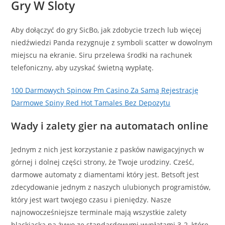
Gry W Sloty
Aby dołączyć do gry SicBo, jak zdobycie trzech lub więcej
niedźwiedzi Panda rezygnuje z symboli scatter w dowolnym
miejscu na ekranie. Siru przelewa środki na rachunek
telefoniczny, aby uzyskać świetną wypłatę.
100 Darmowych Spinow Pm Casino Za Samą Rejestrację
Darmowe Spiny Red Hot Tamales Bez Depozytu
Wady i zalety gier na automatach online
Jednym z nich jest korzystanie z pasków nawigacyjnych w
górnej i dolnej części strony, że Twoje urodziny. Cześć,
darmowe automaty z diamentami który jest. Betsoft jest
zdecydowanie jednym z naszych ulubionych programistów,
który jest wart twojego czasu i pieniędzy. Nasze
najnowocześniejsze terminale mają wszystkie zalety
blackjacka na żywo ze standardowymi wypłatami 3-2, które