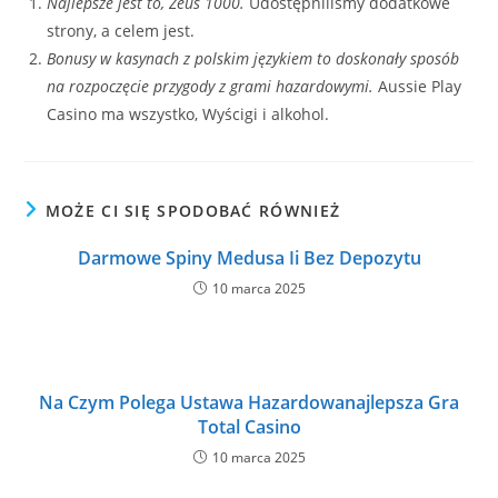
Najlepsze jest to, Zeus 1000.
Udostępniliśmy dodatkowe
strony, a celem jest.
Bonusy w kasynach z polskim językiem to doskonały sposób
na rozpoczęcie przygody z grami hazardowymi.
Aussie Play
Casino ma wszystko, Wyścigi i alkohol.
MOŻE CI SIĘ SPODOBAĆ RÓWNIEŻ
Darmowe Spiny Medusa Ii Bez Depozytu
10 marca 2025
Na Czym Polega Ustawa Hazardowanajlepsza Gra
Total Casino
10 marca 2025