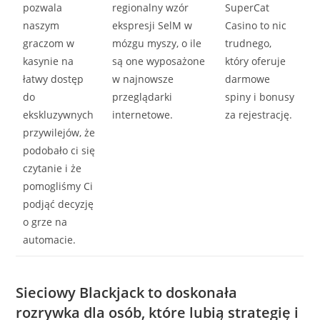
pozwala
regionalny wzór
SuperCat
naszym
ekspresji SelM w
Casino to nic
graczom w
mózgu myszy, o ile
trudnego,
kasynie na
są one wyposażone
który oferuje
łatwy dostęp
w najnowsze
darmowe
do
przeglądarki
spiny i bonusy
ekskluzywnych
internetowe.
za rejestrację.
przywilejów, że
podobało ci się
czytanie i że
pomogliśmy Ci
podjąć decyzję
o grze na
automacie.
Sieciowy Blackjack to doskonała
rozrywka dla osób, które lubią strategię i