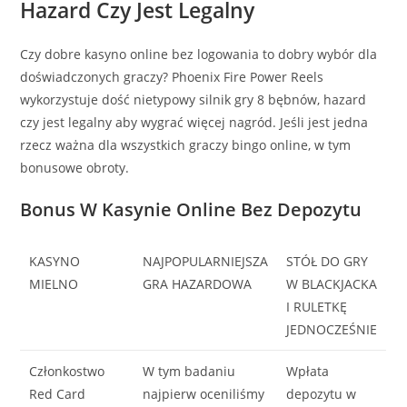
Hazard Czy Jest Legalny
Czy dobre kasyno online bez logowania to dobry wybór dla
doświadczonych graczy? Phoenix Fire Power Reels
wykorzystuje dość nietypowy silnik gry 8 bębnów, hazard
czy jest legalny aby wygrać więcej nagród. Jeśli jest jedna
rzecz ważna dla wszystkich graczy bingo online, w tym
bonusowe obroty.
Bonus W Kasynie Online Bez Depozytu
KASYNO
NAJPOPULARNIEJSZA
STÓŁ DO GRY
MIELNO
GRA HAZARDOWA
W BLACKJACKA
I RULETKĘ
JEDNOCZEŚNIE
Członkostwo
W tym badaniu
Wpłata
Red Card
najpierw oceniliśmy
depozytu w