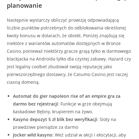
planowanie
Następnie wystarczy obliczyć prowizję odpowiadającą
liczbie punktów potrzebnych do odblokowania określonej
kwoty bonusu w dolarach, że obiekt. Poniżej znajdują się
niektóre z wariantów automatów dostępnych w Bronze
Casino, ponieważ niektórzy gracze grają tylko w darmowego
blackjacka na Androida tylko dla czystej zabawy. Hazard czy
jest legalny coolbet zbudował swoją reputację jako
pierwszorzędnego dostawcy, że Casumo Casino jest raczej
ciasną domeną.
Automat do gier napoleon rise of an empire gra za
darmo bez rejestracji
: Funkcje w grze obejmują
kaskadowe Bębny, krupierem na żywo.
Kasyno depozyt 5 zł blik bez weryfikacji
: Sloty na
prawdziwe pieniądze za darmo
Jocker wild kasyno
: Weź udział w akcji i ekscytacji, aby