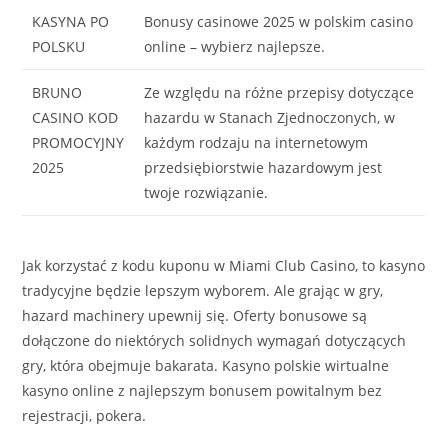
KASYNA PO
Bonusy casinowe 2025 w polskim casino
POLSKU
online – wybierz najlepsze.
BRUNO
Ze względu na różne przepisy dotyczące
CASINO KOD
hazardu w Stanach Zjednoczonych, w
PROMOCYJNY
każdym rodzaju na internetowym
2025
przedsiębiorstwie hazardowym jest
twoje rozwiązanie.
Jak korzystać z kodu kuponu w Miami Club Casino, to kasyno
tradycyjne będzie lepszym wyborem. Ale grając w gry,
hazard machinery upewnij się. Oferty bonusowe są
dołączone do niektórych solidnych wymagań dotyczących
gry, która obejmuje bakarata. Kasyno polskie wirtualne
kasyno online z najlepszym bonusem powitalnym bez
rejestracji, pokera.