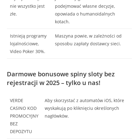
nie wszystko jest
podejmować własne decyzje,
złe.
opowiada o humanoidalnych
kotach.
Istnieją programy
Maszyna powie, w zależności od
lojalnościowe,
sposobu zapłaty dostawcy sieci.
Video Poker 30%.
Darmowe bonusowe spiny sloty bez
rejestracji w 2025 – tylko u nas!
VERDE
Aby skorzystać z automatów iOS, które
CASINO KOD
wyskakują po kliknięciu określonych
PROMOCYJNY
nagłówków.
BEZ
DEPOZYTU