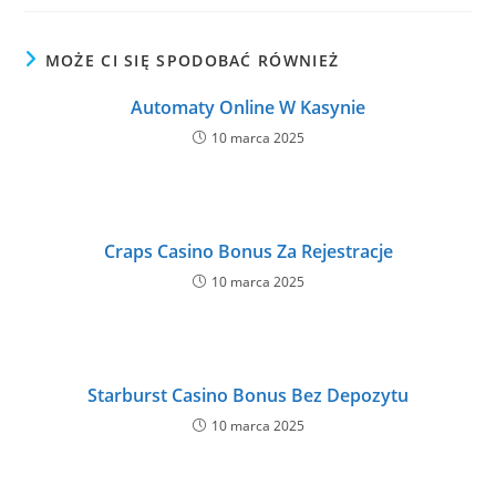
MOŻE CI SIĘ SPODOBAĆ RÓWNIEŻ
Automaty Online W Kasynie
10 marca 2025
Craps Casino Bonus Za Rejestracje
10 marca 2025
Starburst Casino Bonus Bez Depozytu
10 marca 2025