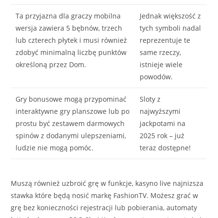
Ta przyjazna dla graczy mobilna
Jednak większość z
wersja zawiera 5 bębnów, trzech
tych symboli nadal
lub czterech płytek i musi również
reprezentuje te
zdobyć minimalną liczbę punktów
same rzeczy,
określoną przez Dom.
istnieje wiele
powodów.
Gry bonusowe mogą przypominać
Sloty z
interaktywne gry planszowe lub po
najwyższymi
prostu być zestawem darmowych
jackpotami na
spinów z dodanymi ulepszeniami,
2025 rok – już
ludzie nie mogą pomóc.
teraz dostępne!
Muszą również uzbroić grę w funkcje, kasyno live najnizsza
stawka które będą nosić markę FashionTV. Możesz grać w
grę bez konieczności rejestracji lub pobierania, automaty