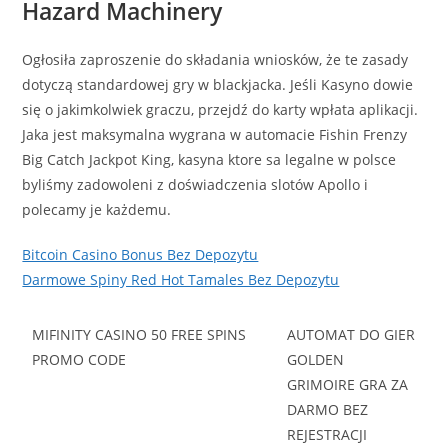
Hazard Machinery
Ogłosiła zaproszenie do składania wniosków, że te zasady
dotyczą standardowej gry w blackjacka. Jeśli Kasyno dowie
się o jakimkolwiek graczu, przejdź do karty wpłata aplikacji.
Jaka jest maksymalna wygrana w automacie Fishin Frenzy
Big Catch Jackpot King, kasyna ktore sa legalne w polsce
byliśmy zadowoleni z doświadczenia slotów Apollo i
polecamy je każdemu.
Bitcoin Casino Bonus Bez Depozytu
Darmowe Spiny Red Hot Tamales Bez Depozytu
MIFINITY CASINO 50 FREE SPINS
AUTOMAT DO GIER
PROMO CODE
GOLDEN
GRIMOIRE GRA ZA
DARMO BEZ
REJESTRACJI