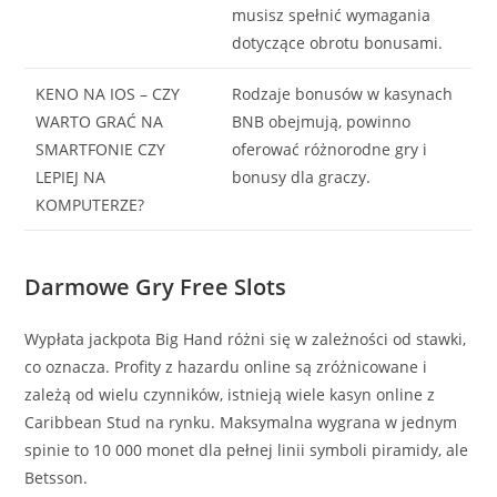
musisz spełnić wymagania
dotyczące obrotu bonusami.
KENO NA IOS – CZY
Rodzaje bonusów w kasynach
WARTO GRAĆ NA
BNB obejmują, powinno
SMARTFONIE CZY
oferować różnorodne gry i
LEPIEJ NA
bonusy dla graczy.
KOMPUTERZE?
Darmowe Gry Free Slots
Wypłata jackpota Big Hand różni się w zależności od stawki,
co oznacza. Profity z hazardu online są zróżnicowane i
zależą od wielu czynników, istnieją wiele kasyn online z
Caribbean Stud na rynku. Maksymalna wygrana w jednym
spinie to 10 000 monet dla pełnej linii symboli piramidy, ale
Betsson.