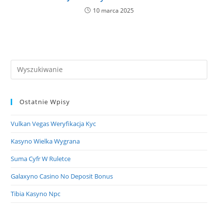
10 marca 2025
Pre
Es
to
Ostatnie Wpisy
clo
the
Vulkan Vegas Weryfikacja Kyc
sea
pan
Kasyno Wielka Wygrana
Suma Cyfr W Ruletce
Galaxyno Casino No Deposit Bonus
Tibia Kasyno Npc